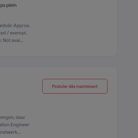
ps plein
hedule: Approx.
ied / exempt.
 Not avai...
Process Innovation E
Postuler dès maintenant
rengen, daar
ation Engineer
 netwerk...