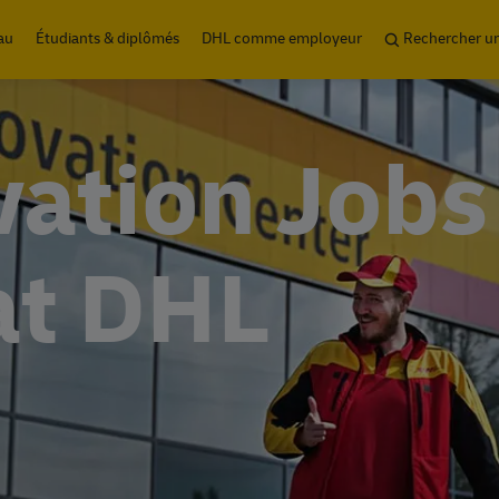
Skip to main content
au
Étudiants & diplômés
DHL comme employeur
Rechercher u
vation Jobs
at DHL