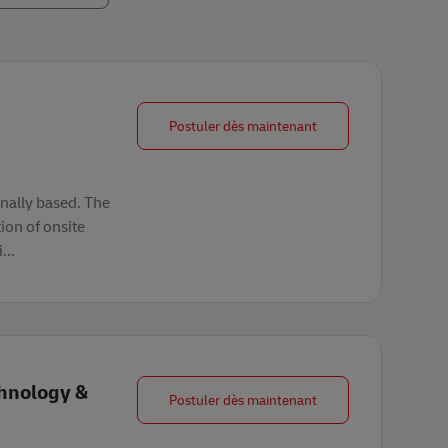
Innovation Analyst
Postuler dès maintenant
onally based. The
ion of onsite
...
chnology &
Facilities Coordinator
Postuler dès maintenant