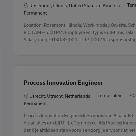
Tem
Lieu
Rosemont, Illinois, United States of America
Permanent
Location: Rosemont, Illinois. Work model: On-site. Sc
8:00 AM – 5:00 PM. Employment type: Full-time, salar
Salary range: USD 85,000 – 113,000. Visa sponsorship:
Process Innovation Engineer
Temps plein
40
Lieu
Utrecht, Utrecht, Netherlands
Permanent
Process Innovation EngineerIets moois van A naar B b
draait álles om bij DHL eCommerce. Als Process Innov
denk je altijd een stap vooruit en zorg je ervoor dat het