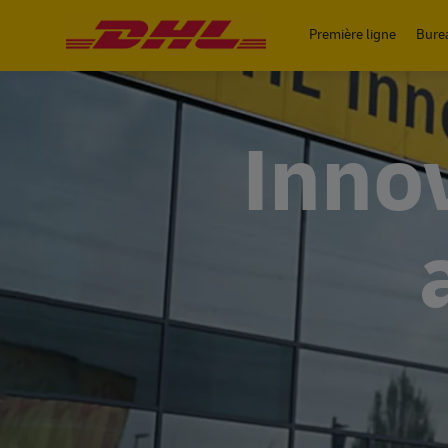
-
Première ligne
Bure
Inno