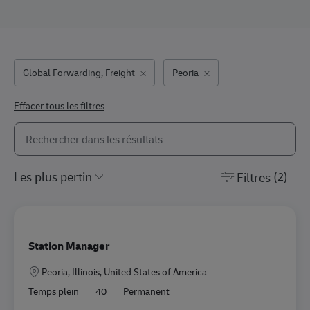
Global Forwarding, Freight
Peoria
Effacer tous les filtres
Rechercher dans la liste ci-dessous
the results are updated
Filtres
(2)
Station Manager
Lieu
Peoria, Illinois, United States of America
Temps plein
40
Permanent