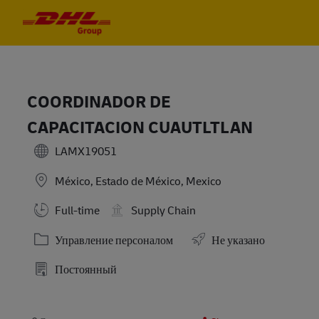
Skip to main content
Skip to main content
-
-
COORDINADOR DE
CAPACITACION CUAUTLTLAN
LAMX19051
México, Estado de México, Mexico
Full-time
Supply Chain
Категория
Управление персоналом
Не указано
Постоянный