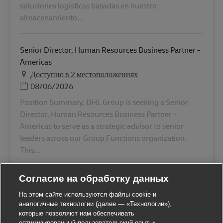
soluciones logísticas basadas en nuestro
almacenamiento...
Senior Director, Human Resources Business Partner -
Americas
Доступно в 2 местоположениях
Дата публикации
08/06/2026
Position Summary. DHL Group is seeking a Senior
Director, Human Resources Business Partner -
Americas to serve as a strategic advisor to senior
leaders across our Group Functions organization.
This...
Согласие на обработку данных
На этом сайте используются файлы cookie и
аналогичные технологии (далее — «Технологии»),
которые позволяют нам обеспечивать
оптимизированный пользовательский опыт и