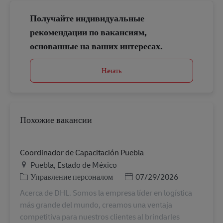
Получайте индивидуальные
рекомендации по вакансиям,
основанные на ваших интересах.
Начать
Похожие вакансии
Coordinador de Capacitación Puebla
Местоположение
Puebla, Estado de México
Категория
Дата публикации
Управление персоналом
07/29/2026
Acerca de DHL. Somos la empresa líder en logística
más grande del mundo, creamos una ventaja
competitiva para nuestros clientes al brindarles