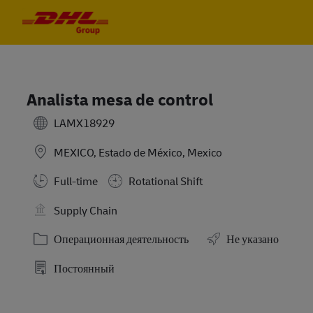
Skip to main content
Skip to main content
-
-
Analista mesa de control
LAMX18929
MEXICO, Estado de México, Mexico
Full-time
Rotational Shift
Supply Chain
Категория
Операционная деятельность
Не указано
Постоянный