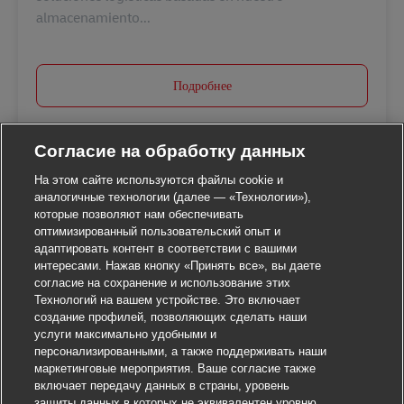
almacenamiento...
Подробнее
Согласие на обработку данных
На этом сайте используются файлы cookie и
аналогичные технологии (далее — «Технологии»),
которые позволяют нам обеспечивать
оптимизированный пользовательский опыт и
адаптировать контент в соответствии с вашими
интересами. Нажав кнопку «Принять все», вы даете
согласие на сохранение и использование этих
Технологий на вашем устройстве. Это включает
создание профилей, позволяющих сделать наши
услуги максимально удобными и
персонализированными, а также поддерживать наши
маркетинговые мероприятия. Ваше согласие также
включает передачу данных в страны, уровень
защиты данных в которых не эквивалентен уровню