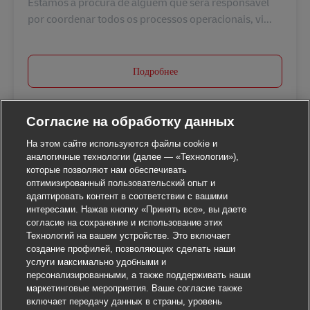
Estamos à procura de alguém que será responsável
por coordenar todos os processos operacionais, vi...
Подробнее
Согласие на обработку данных
На этом сайте используются файлы cookie и
аналогичные технологии (далее — «Технологии»),
которые позволяют нам обеспечивать
оптимизированный пользовательский опыт и
адаптировать контент в соответствии с вашими
интересами. Нажав кнопку «Принять все», вы даете
согласие на сохранение и использование этих
Технологий на вашем устройстве. Это включает
создание профилей, позволяющих сделать наши
услуги максимально удобными и
персонализированными, а также поддерживать наши
маркетинговые мероприятия. Ваше согласие также
включает передачу данных в страны, уровень