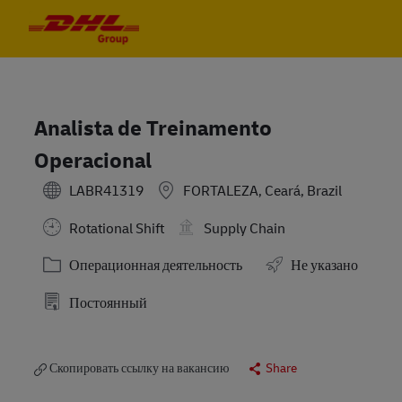
Skip to main content
Skip to main content
-
-
Analista de Treinamento
Operacional
LABR41319
FORTALEZA, Ceará, Brazil
Rotational Shift
Supply Chain
Категория
Операционная деятельность
Не указано
Постоянный
Скопировать ссылку на вакансию
Share