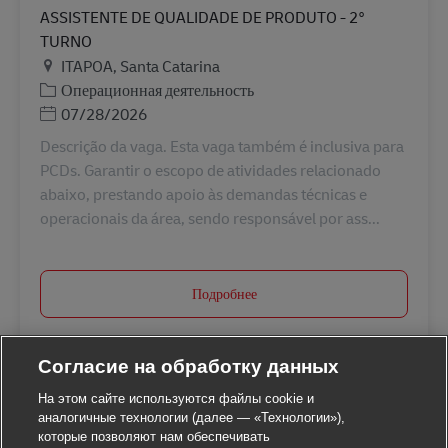
ASSISTENTE DE QUALIDADE DE PRODUTO - 2°
TURNO
Местоположение
ITAPOA, Santa Catarina
Категория
Операционная деятельность
Дата публикации
07/28/2026
Descrição da vaga. Esta vaga também é inclusiva para
PCDs. Garantir o escopo de atividades relacionado
abaixo, prestando apoio às demandas técnicas e
operacionais da área, sendo responsável por ass...
Подробнее
Согласие на обработку данных
На этом сайте используются файлы cookie и
аналогичные технологии (далее — «Технологии»),
которые позволяют нам обеспечивать