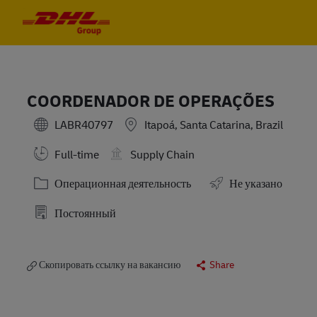
Skip to main content
Skip to main content
-
-
COORDENADOR DE OPERAÇÕES
LABR40797
Itapoá, Santa Catarina, Brazil
Full-time
Supply Chain
Категория
Операционная деятельность
Не указано
Постоянный
Скопировать ссылку на вакансию
Share