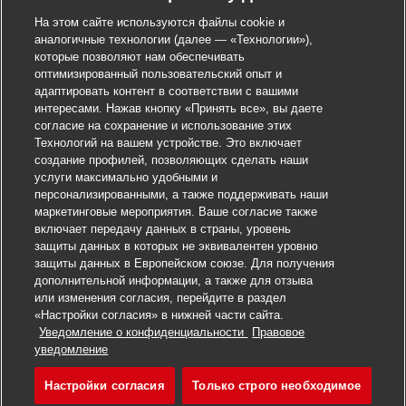
На этом сайте используются файлы cookie и
аналогичные технологии (далее — «Технологии»),
которые позволяют нам обеспечивать
оптимизированный пользовательский опыт и
адаптировать контент в соответствии с вашими
интересами. Нажав кнопку «Принять все», вы даете
согласие на сохранение и использование этих
Технологий на вашем устройстве. Это включает
создание профилей, позволяющих сделать наши
услуги максимально удобными и
персонализированными, а также поддерживать наши
маркетинговые мероприятия. Ваше согласие также
включает передачу данных в страны, уровень
защиты данных в которых не эквивалентен уровню
защиты данных в Европейском союзе. Для получения
дополнительной информации, а также для отзыва
или изменения согласия, перейдите в раздел
«Настройки согласия» в нижней части сайта.
Уведомление о конфиденциальности
Правовое
Откликнуться на вакансию
уведомление
Настройки согласия
Только строго необходимое
AUXILIAR LOGÍSTICO 
Сохранить вакансию