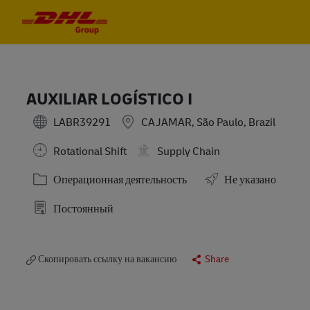
Skip to main content
Skip to main content
-
-
AUXILIAR LOGÍSTICO I
LABR39291
CAJAMAR, São Paulo, Brazil
Rotational Shift
Supply Chain
Категория
Операционная деятельность
Не указано
Постоянный
Скопировать ссылку на вакансию
Share