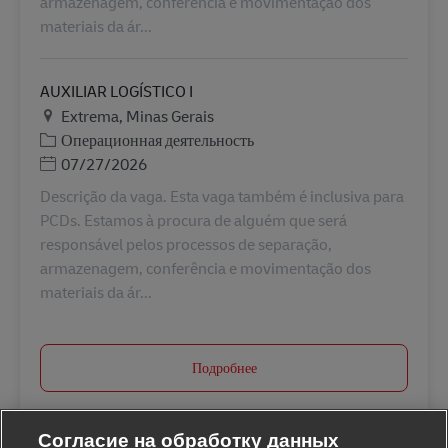
armazenagem, conferência e movimentação dos
materiais da ár...
AUXILIAR LOGÍSTICO I
Местоположение
Extrema, Minas Gerais
Категория
Операционная деятельность
Дата публикации
07/27/2026
Descrição da vaga. Esta vaga também é inclusiva para
PCDs. Estamos à procura de alguém que será
responsável pelos processos de separação,
armazenagem, conferência e movimentação dos
materiais da ár...
Подробнее
Согласие на обработку данных