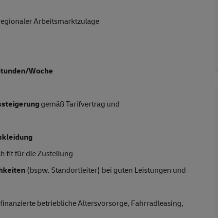
regionaler Arbeitsmarktzulage
Stunden/Woche
tssteigerung
gemäß Tarifvertrag und
skleidung
 fit für die Zustellung
hkeiten
(bspw. Standortleiter) bei guten Leistungen und
finanzierte betriebliche Altersvorsorge, Fahrradleasing,