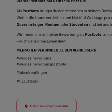
Werde Postbote bei Deutsche Post DHL
Als
Postbote
bringst du den Menschen in deinem Bezirk
Wetter die Laune verderben und bist fünf Werktage pr
Quereinsteiger
,
Rentner
oder
Studenten
sind bei uns h
Wir freuen uns auf deine Bewerbung als
Postbote
, am 
– auch ganz ohne Lebenslauf.
MENSCHEN VERBINDEN, LEBEN VERBESSERN
#werdeeinervonuns
#werdeeinervonunspostbote
#jobsnlreutlingen
#F1Zusteller
Изучить местоположение