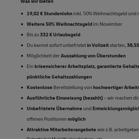
Was wir bieten
19,02 € Stundenlohn
inkl. 50% Weihnachtsgeld und 
Weitere 50% Weihnachtsgeld
im November
Bis zu
332 € Urlaubsgeld
Du kannst sofort unbefristet
in Vollzeit
starten,
38,5
Möglichkeit der
Auszahlung von Überstunden
Ein
krisensicherer Arbeitsplatz, garantierte Gehal
pünktliche Gehaltszahlungen
Kostenlose
Bereitstellung von
hochwertiger Arbeit
Ausführliche Einweisung (bezahlt)
– wir machen dich
Unbefristete Übernahme
und
Entwicklungsmöglic
offenen Positionen
möglich
Attraktive Mitarbeiterangebote
wie z.B. arbeitgeber
Rabatte bei Mobilfunkanbietern, etc.