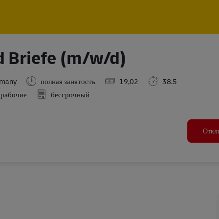
Skip to main content
Skip to main content
d Briefe (m/w/d)
rmany
полная занятость
19,02
38.5
 рабочие
бессрочный
Откл