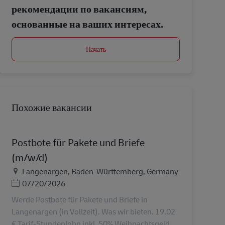
рекомендации по вакансиям,
основанные на ваших интересах.
Начать
Похожие вакансии
Postbote für Pakete und Briefe
(m/w/d)
Местоположение
Langenargen, Baden-Württemberg, Germany
Дата публикации
07/20/2026
Werde Postbote für Pakete und Briefe in
Langenargen (in Vollzeit). Was wir bieten. 19,02
€ Tarif-Stundenlohn inkl. 50% Weihnachtsgeld