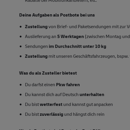
Deine Aufgaben als Postbote bei uns
Zustellung
von Brief- und Paketsendungen mit zur Ve
Auslieferung an
5 Werktagen
(zwischen Montag und
Sendungen
im Durchschnitt unter 10 kg
Zustellung
mit unseren Geschäftsfahrzeugen, bspw. 
Was du als Zusteller bietest
Du darfst einen
Pkw fahren
Du kannst dich auf Deutsch
unterhalten
Du bist
wetterfest
und kannst gut anpacken
Du bist
zuverlässig
und hängst dich rein