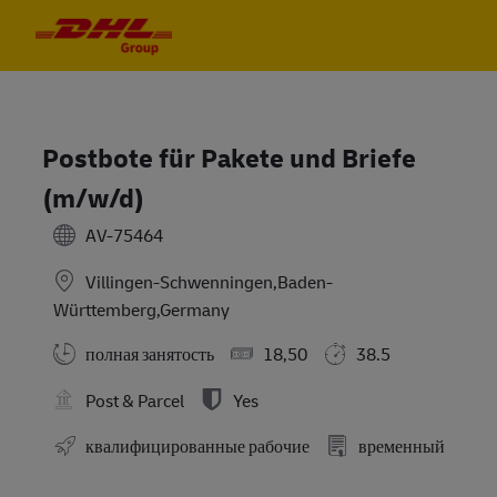
Skip to main content
Skip to main content
-
-
Postbote für Pakete und Briefe
(m/w/d)
AV-75464
Villingen-Schwenningen,Baden-
Württemberg,Germany
полная занятость
18,50
38.5
Post & Parcel
Yes
квалифицированные рабочие
временный