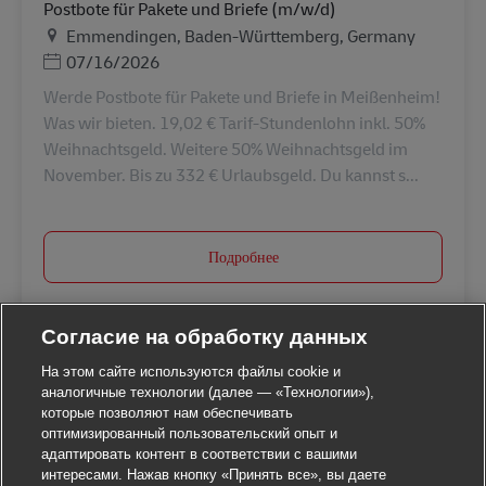
Postbote für Pakete und Briefe (m/w/d)
Местоположение
Emmendingen, Baden-Württemberg, Germany
Дата публикации
07/16/2026
Werde Postbote für Pakete und Briefe in Meißenheim!
Was wir bieten. 19,02 € Tarif-Stundenlohn inkl. 50%
Weihnachtsgeld. Weitere 50% Weihnachtsgeld im
November. Bis zu 332 € Urlaubsgeld. Du kannst s...
Подробнее
Согласие на обработку данных
На этом сайте используются файлы cookie и
аналогичные технологии (далее — «Технологии»),
которые позволяют нам обеспечивать
оптимизированный пользовательский опыт и
адаптировать контент в соответствии с вашими
интересами. Нажав кнопку «Принять все», вы даете