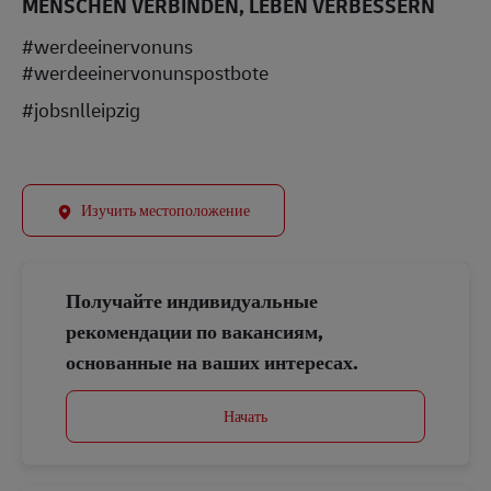
MENSCHEN VERBINDEN, LEBEN VERBESSERN
#werdeeinervonuns
#werdeeinervonunspostbote
#jobsnlleipzig
Изучить местоположение
Получайте индивидуальные
рекомендации по вакансиям,
основанные на ваших интересах.
Начать