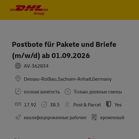
Skip to main content
Skip to main content
-
-
Postbote für Pakete und Briefe
(m/w/d) ab 01.09.2026
AV-362834
Dessau-Roßlau,Sachsen-Anhalt,Germany
полная занятость
Только дневные смены
17.92
38.5
Post & Parcel
Yes
квалифицированные рабочие
временный