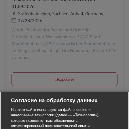
01.09.2026
Местоположение
Gräfenhainichen, Sachsen-Anhalt, Germany
Дата публикации
07/28/2026
Werde Postbote für Pakete und Briefe in
Gräfenhainichen. Was wir bieten. 17,20 € Tarif-
Stundenlohn (17,92 € rechnerischer Stundenlohn). +
anteiliges Weihnachtsgeld im November. Bis zu 332 €
Urlaubs...
Подробнее
Согласие на обработку данных
На этом сайте используются файлы cookie и
аналогичные технологии (далее — «Технологии»),
которые позволяют нам обеспечивать
оптимизированный пользовательский опыт и