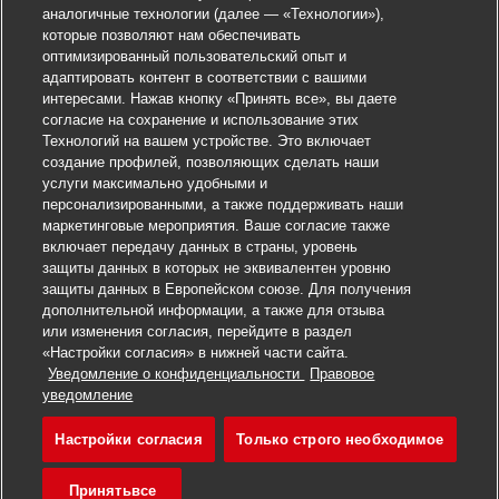
аналогичные технологии (далее — «Технологии»),
которые позволяют нам обеспечивать
оптимизированный пользовательский опыт и
адаптировать контент в соответствии с вашими
интересами. Нажав кнопку «Принять все», вы даете
согласие на сохранение и использование этих
Технологий на вашем устройстве. Это включает
создание профилей, позволяющих сделать наши
услуги максимально удобными и
персонализированными, а также поддерживать наши
маркетинговые мероприятия. Ваше согласие также
включает передачу данных в страны, уровень
защиты данных в которых не эквивалентен уровню
защиты данных в Европейском союзе. Для получения
дополнительной информации, а также для отзыва
или изменения согласия, перейдите в раздел
«Настройки согласия» в нижней части сайта.
Уведомление о конфиденциальности
Правовое
Откликнуться на вакансию
уведомление
Настройки согласия
Только строго необходимое
Verkäufer Postfiliale 
Сохранить вакансию
Принятьвсе