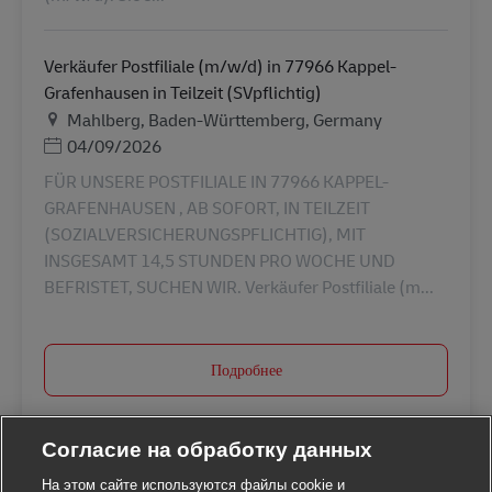
Verkäufer Postfiliale (m/w/d) in 77966 Kappel-
Grafenhausen in Teilzeit (SVpflichtig)
Местоположение
Mahlberg, Baden-Württemberg, Germany
Дата публикации
04/09/2026
FÜR UNSERE POSTFILIALE IN 77966 KAPPEL-
GRAFENHAUSEN , AB SOFORT, IN TEILZEIT
(SOZIALVERSICHERUNGSPFLICHTIG), MIT
INSGESAMT 14,5 STUNDEN PRO WOCHE UND
BEFRISTET, SUCHEN WIR. Verkäufer Postfiliale (m...
Подробнее
Согласие на обработку данных
На этом сайте используются файлы cookie и