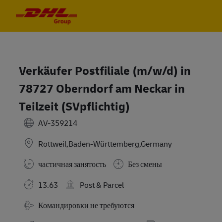
Skip to main content
Skip to main content
-
-
Verkäufer Postfiliale (m/w/d) in
78727 Oberndorf am Neckar in
Teilzeit (SVpflichtig)
AV-359214
Rottweil,Baden-Württemberg,Germany
частичная занятость
Без смены
13.63
Post & Parcel
Требуются командировки
Командировки не требуются