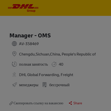
Skip to main content
Skip to main content
-
-
Manager - OMS
AV-358469
Chengdu,Sichuan,China, People's Republic of
полная занятость
40
DHL Global Forwarding, Freight
менеджеры
бессрочный
Скопировать ссылку на вакансию
Share