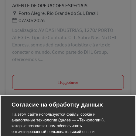
AGENTE DE OPERACOES ESPECIAIS
Местоположение
Porto Alegre, Rio Grande do Sul, Brazil
Дата публикации
07/30/2026
Localização: AV DAS INDUSTRIAS, 1270/ PORTO
ALEGRE. Tipo de Contrato: CLT. Sobre Nós. Na DHL
Express, somos dedicados à logística e à arte de
conectar o mundo. Como parte do DHL Group,
oferecemos s...
Подробнее
Согласие на обработку данных
На этом сайте используются файлы cookie и
аналогичные технологии (далее — «Технологии»),
которые позволяют нам обеспечивать
оптимизированный пользовательский опыт и