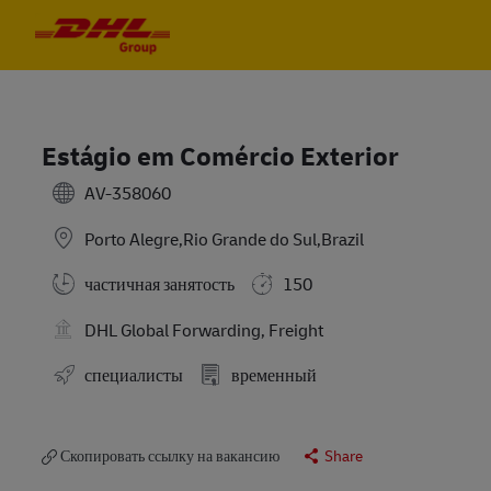
Skip to main content
Skip to main content
-
-
Estágio em Comércio Exterior
AV-358060
Porto Alegre,Rio Grande do Sul,Brazil
частичная занятость
150
DHL Global Forwarding, Freight
специалисты
временный
Скопировать ссылку на вакансию
Share