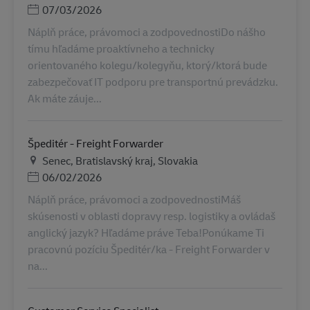
Дата публикации
07/03/2026
Náplň práce, právomoci a zodpovednostiDo nášho
tímu hľadáme proaktívneho a technicky
orientovaného kolegu/kolegyňu, ktorý/ktorá bude
zabezpečovať IT podporu pre transportnú prevádzku.
Ak máte záuje...
Špeditér - Freight Forwarder
Местоположение
Senec, Bratislavský kraj, Slovakia
Дата публикации
06/02/2026
Náplň práce, právomoci a zodpovednostiMáš
skúsenosti v oblasti dopravy resp. logistiky a ovládaš
anglický jazyk? Hľadáme práve Teba!Ponúkame Ti
pracovnú pozíciu Špeditér/ka - Freight Forwarder v
na...