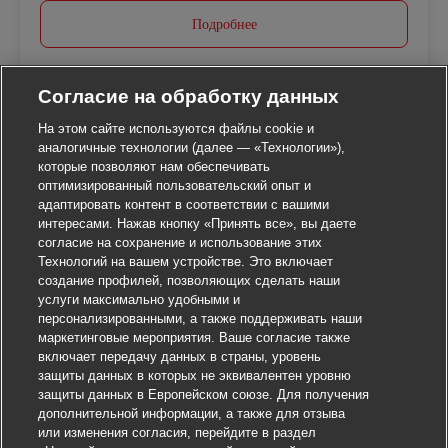
Подробнее
Согласие на обработку данных
На этом сайте используются файлы cookie и
аналогичные технологии (далее — «Технологии»),
которые позволяют нам обеспечивать
оптимизированный пользовательский опыт и
адаптировать контент в соответствии с вашими
интересами. Нажав кнопку «Принять все», вы даете
согласие на сохранение и использование этих
Технологий на вашем устройстве. Это включает
создание профилей, позволяющих сделать наши
услуги максимально удобными и
персонализированными, а также поддерживать наши
маркетинговые мероприятия. Ваше согласие также
включает передачу данных в страны, уровень
защиты данных в которых не эквивалентен уровню
защиты данных в Европейском союзе. Для получения
дополнительной информации, а также для отзыва
или изменения согласия, перейдите в раздел