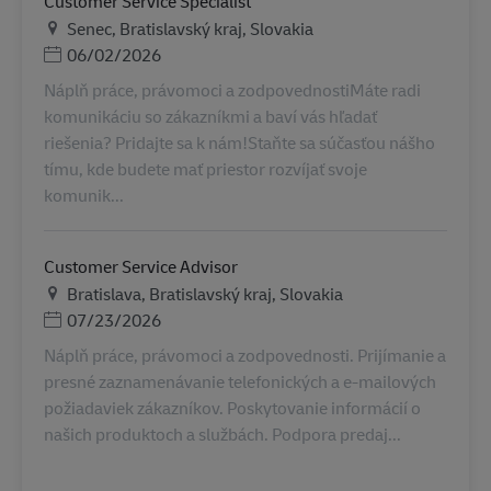
Customer Service Specialist
Местоположение
Senec, Bratislavský kraj, Slovakia
Дата публикации
06/02/2026
Náplň práce, právomoci a zodpovednostiMáte radi
komunikáciu so zákazníkmi a baví vás hľadať
riešenia? Pridajte sa k nám!Staňte sa súčasťou nášho
tímu, kde budete mať priestor rozvíjať svoje
komunik...
Customer Service Advisor
Местоположение
Bratislava, Bratislavský kraj, Slovakia
Дата публикации
07/23/2026
Náplň práce, právomoci a zodpovednosti. Prijímanie a
presné zaznamenávanie telefonických a e-mailových
požiadaviek zákazníkov. Poskytovanie informácií o
našich produktoch a službách. Podpora predaj...