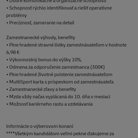
• Dobré komunikačné a organizačné schopnosti
• Schopnosť rýchlo identifikovať a riešiť operatívne
problémy
• Precíznosť, zameranie na detail
Zamestnanecké výhody, benefity
• Plne hradené stravné lístky zamestnávateľom v hodnote
6,98 €
• Výkonnostný bonus do výšky 10%,
• Odmena za odporučenie zamestnanca (300€)
• Plne hradené životné poistenie zamestnávateľom
• MultiSport karta s príspevkom od zamestnávateľa
• Zamestnanecké zľavy a benefity
• Mzda vždy načas vyplácaná do 10. dňa v mesiaci
• Možnosť kariérneho rastu a vzdelávania
Informácie o výberovom konaní
****Všetkým kandidátom veľmi pekne ďakujeme za