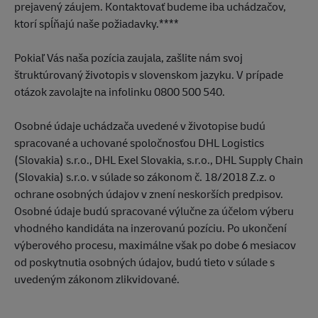
prejavený záujem. Kontaktovať budeme iba uchádzačov,
ktorí spĺňajú naše požiadavky.****
Pokiaľ Vás naša pozícia zaujala, zašlite nám svoj
štruktúrovaný životopis v slovenskom jazyku. V prípade
otázok zavolajte na infolinku 0800 500 540.
Osobné údaje uchádzača uvedené v životopise budú
spracované a uchované spoločnosťou DHL Logistics
(Slovakia) s.r.o., DHL Exel Slovakia, s.r.o., DHL Supply Chain
(Slovakia) s.r.o. v súlade so zákonom č. 18/2018 Z.z. o
ochrane osobných údajov v znení neskorších predpisov.
Osobné údaje budú spracované výlučne za účelom výberu
vhodného kandidáta na inzerovanú pozíciu. Po ukončení
výberového procesu, maximálne však po dobe 6 mesiacov
od poskytnutia osobných údajov, budú tieto v súlade s
uvedeným zákonom zlikvidované.