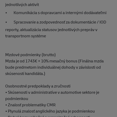
jednotlivých aktivít
•
Komunikácia s dopravcami a internými dodávateľmi
•
Spracovanie a zodpovednosť za dokumentácie / IOD
reporty, aktualizácia statusov jednotlivých prepráv v
transportnom systéme
Mzdové podmienky (brutto)
Mzda je od 1743€ + 10% mesačný bonus (Finálna mzda
bude predmetom individuálnej dohody v závislosti od
skúseností kandidáta.)
Osobnostné predpoklady a zručnosti
• Skúsenosti v administratíve v automotive sektore je
podmienkou
• Znalosť problematiky CMR
• Plynulá znalosť anglického jazyka je podmienkou