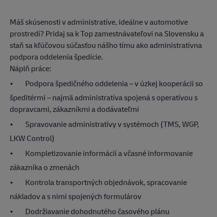
Máš skúsenosti v administratíve, ideálne v automotive
prostredí? Pridaj sa k Top zamestnávateľovi na Slovensku a
staň sa kľúčovou súčasťou nášho tímu ako administratívna
podpora oddelenia špedície.
Náplň práce:
•
Podpora špedičného oddelenia – v úzkej kooperácii so
špeditérmi – najmä administratíva spojená s operatívou s
dopravcami, zákazníkmi a dodávateľmi
•
Spravovanie administratívy v systémoch (TMS, WGP,
LKW Control)
•
Kompletizovanie informácií a včasné informovanie
zákazníka o zmenách
•
Kontrola transportných objednávok, spracovanie
nákladov a s nimi spojených formulárov
•
Dodržiavanie dohodnutého časového plánu