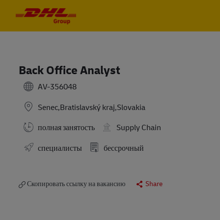
Skip to main content
Skip to main content
-
-
Back Office Analyst
AV-356048
Senec,Bratislavský kraj,Slovakia
полная занятость
Supply Chain
специалисты
бессрочный
Скопировать ссылку на вакансию
Share