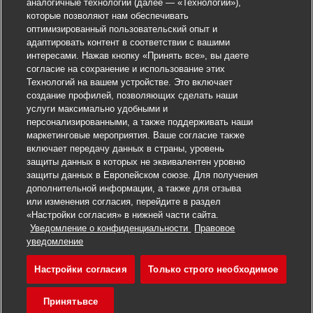
аналогичные технологии (далее — «Технологии»),
которые позволяют нам обеспечивать
оптимизированный пользовательский опыт и
адаптировать контент в соответствии с вашими
интересами. Нажав кнопку «Принять все», вы даете
согласие на сохранение и использование этих
Технологий на вашем устройстве. Это включает
создание профилей, позволяющих сделать наши
услуги максимально удобными и
персонализированными, а также поддерживать наши
маркетинговые мероприятия. Ваше согласие также
включает передачу данных в страны, уровень
защиты данных в которых не эквивалентен уровню
защиты данных в Европейском союзе. Для получения
дополнительной информации, а также для отзыва
или изменения согласия, перейдите в раздел
«Настройки согласия» в нижней части сайта.
Уведомление о конфиденциальности
Правовое
Откликнуться на вакансию
уведомление
Настройки согласия
Только строго необходимое
Gateway Service Speci
Сохранить вакансию
Принятьвсе