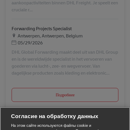
aankoopactiviteiten binnen DHL Freight. Je speelt een
cruciale r...
Forwarding Projects Specialist
Местоположение
Antwerpen, Antwerpen, Belgium
Дата публикации
05/29/2026
DHL Global Forwarding maakt deel uit van DHL Group
en is de wereldwijde specialist in het vervoeren van
goederen via lucht-, zee- en wegvervoer. Van
dagelijkse producten zoals kleding en elektronic...
Подробнее
Согласие на обработку данных
На этом сайте используются файлы cookie и