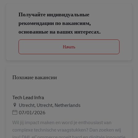
Получайте индивидуальные
рекомендации по вакансиям,
основанные на ваших интересах.
Начать
Похожие вакансии
Tech Lead Infra
Местоположение
Utrecht, Utrecht, Netherlands
Дата публикации
07/01/2026
Wil jij impact maken en word je enthousiast van
complexe technische vraagstukken? Dan zoeken wij
jou! DHL eCommerce groeit hard en digitale innovatie