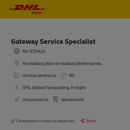
Skip to main content
Skip to main content
-
-
Gateway Service Specialist
AV-355426
Hoofddorp,Noord-Holland,Netherlands
полная занятость
40
DHL Global Forwarding, Freight
специалисты
временный
Скопировать ссылку на вакансию
Share