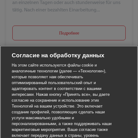
an einzelnen Tagen oder auch stundenweise für uns
tätig. Nach einer bezahlten Einarbeitung...
Подробнее
Согласие на обработку данных
На этом сайте используются файлы cookie и
аналогичные технологии (далее — «Технологии»),
которые позволяют нам обеспечивать
оптимизированный пользовательский опыт и
адаптировать контент в соответствии с вашими
интересами. Нажав кнопку «Принять все», вы даете
согласие на сохранение и использование этих
Технологий на вашем устройстве. Это включает
создание профилей, позволяющих сделать наши
услуги максимально удобными и
персонализированными, а также поддерживать наши
маркетинговые мероприятия. Ваше согласие также
включает передачу данных в страны, уровень