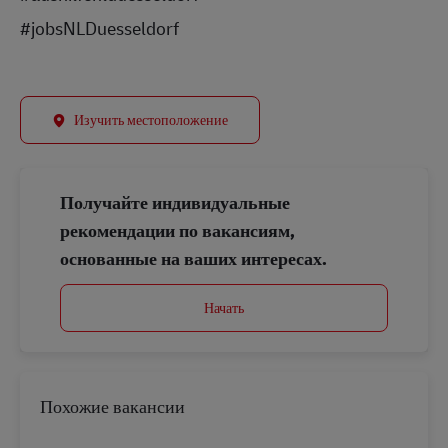
#jobsNLDuesseldorf
Изучить местоположение
Получайте индивидуальные
рекомендации по вакансиям,
основанные на ваших интересах.
Начать
Похожие вакансии