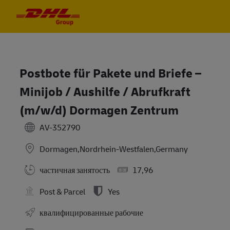
Skip to main content
Skip to main content
-
-
Postbote für Pakete und Briefe –
Minijob / Aushilfe / Abrufkraft
(m/w/d) Dormagen Zentrum
AV-352790
Dormagen,Nordrhein-Westfalen,Germany
частичная занятость
17,96
Post & Parcel
Yes
квалифицированные рабочие