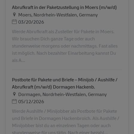
Abrufkraft in der Paketzustellung in Moers (m/w/d)
Местоположение
Moers, Nordrhein-Westfalen, Germany
Дата публикации
03/20/2026
Werde Abrufkraft als Zusteller für Pakete in Moers.
Wir brauchen Dich ganze Tage oder auch
stundenweise morgens oder nachmittags. Fast alles
ist möglich. Nach bezahlter Einarbeitung kannst Du
als A...
Postbote für Pakete und Briefe – Minijob / Aushilfe /
Abrufkraft (m/w/d) Dormagen Hackenb.
Местоположение
Dormagen, Nordrhein-Westfalen, Germany
Дата публикации
05/12/2026
Werde Aushilfe / Minijobber als Postbote für Pakete
und Briefe in Dormagen Hackenbroich. Als Aushilfe /
Minijobber bist du an einzelnen Tagen oder auch
stundenweise für uns tätig. Nach einer bezahl...