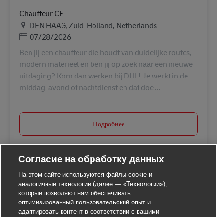
Chauffeur CE
Местоположение
DEN HAAG, Zuid-Holland, Netherlands
Дата публикации
07/28/2026
Ben jij een chauffeur die houdt van duidelijke routes,
modern materieel en ben jij op zoek naar een nieuwe
uitdaging? Kom dan werken bij DHL! Je werkt in de
middag, avond of nachtdienst en dat doe ...
Подробнее
Согласие на обработку данных
На этом сайте используются файлы cookie и
аналогичные технологии (далее — «Технологии»),
которые позволяют нам обеспечивать
оптимизированный пользовательский опыт и
адаптировать контент в соответствии с вашими