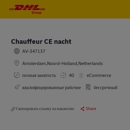
Skip to main content
Skip to main content
-
-
Chauffeur CE nacht
AV-347137
Amsterdam,Noord-Holland,Netherlands
полная занятость
40
eCommerce
квалифицированные рабочие
бессрочный
Скопировать ссылку на вакансию
Share