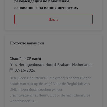
рекомендации по вакансиям,
основанные на ваших интересах.
Начать
Похожие вакансии
Chauffeur CE nacht
Местоположение
's-Hertogenbosch, Noord-Brabant, Netherlands
Дата публикации
07/16/2026
Ben jij een Chauffeur CE die graag ’s nachts rijdt en
houdt van rust op de weg? Voor de RegioHub van
DHL in Den Bosch zoeken wij een
vrachtwagenchauffeur CE voor de nachtdienst. Je
werkt tussen 18....