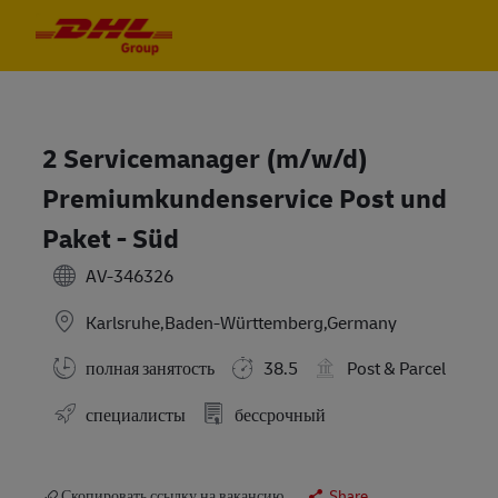
Skip to main content
Skip to main content
-
-
2 Servicemanager (m/w/d)
Premiumkundenservice Post und
Paket - Süd
AV-346326
Karlsruhe,Baden-Württemberg,Germany
полная занятость
38.5
Post & Parcel
специалисты
бессрочный
Скопировать ссылку на вакансию
Share