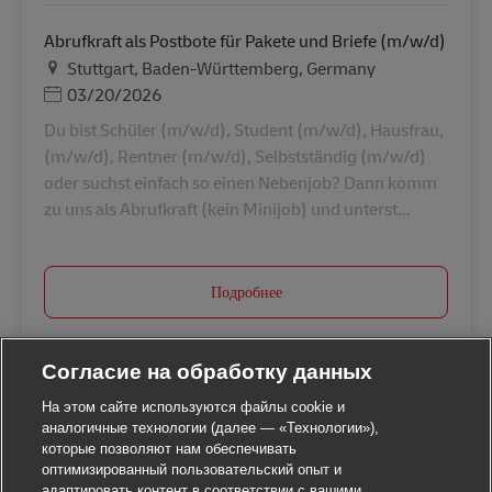
Abrufkraft als Postbote für Pakete und Briefe (m/w/d)
Местоположение
Stuttgart, Baden-Württemberg, Germany
Дата публикации
03/20/2026
Du bist Schüler (m/w/d), Student (m/w/d), Hausfrau,
(m/w/d), Rentner (m/w/d), Selbstständig (m/w/d)
oder suchst einfach so einen Nebenjob? Dann komm
zu uns als Abrufkraft (kein Minijob) und unterst...
Подробнее
Согласие на обработку данных
На этом сайте используются файлы cookie и
аналогичные технологии (далее — «Технологии»),
которые позволяют нам обеспечивать
оптимизированный пользовательский опыт и
адаптировать контент в соответствии с вашими