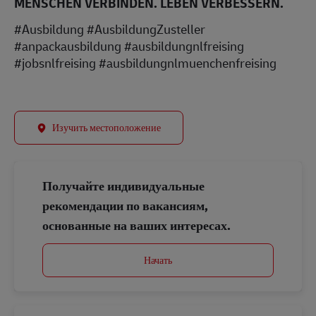
MENSCHEN VERBINDEN. LEBEN VERBESSERN.
#Ausbildung #AusbildungZusteller
#anpackausbildung #ausbildungnlfreising
#jobsnlfreising #ausbildungnlmuenchenfreising
Изучить местоположение
Получайте индивидуальные
рекомендации по вакансиям,
основанные на ваших интересах.
Начать