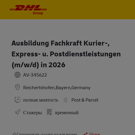
Skip to main content
Skip to main content
-
-
Ausbildung Fachkraft Kurier-,
Express- u. Postdienstleistungen
(m/w/d) in 2026
AV-345622
Reichertshofen,Bayern,Germany
полная занятость
Post & Parcel
Стажеры
временный
Скопировать ссылку на вакансию
Share