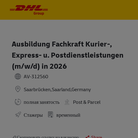
Skip to main content
Skip to main content
-
-
Ausbildung Fachkraft Kurier-,
Express- u. Postdienstleistungen
(m/w/d) in 2026
AV-312560
Saarbrücken,Saarland,Germany
полная занятость
Post & Parcel
Стажеры
временный
Скопировать ссылку на вакансию
Share