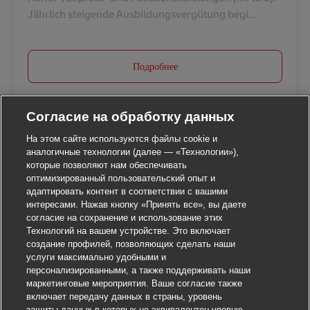
Jährlich steigende Ausbildungsvergütung begi...
Подробнее
Согласие на обработку данных
На этом сайте используются файлы cookie и
аналогичные технологии (далее — «Технологии»),
которые позволяют нам обеспечивать
оптимизированный пользовательский опыт и
адаптировать контент в соответствии с вашими
интересами. Нажав кнопку «Принять все», вы даете
согласие на сохранение и использование этих
Технологий на вашем устройстве. Это включает
создание профилей, позволяющих сделать наши
услуги максимально удобными и
персонализированными, а также поддерживать наши
маркетинговые мероприятия. Ваше согласие также
включает передачу данных в страны, уровень
защиты данных в которых не эквивалентен уровню