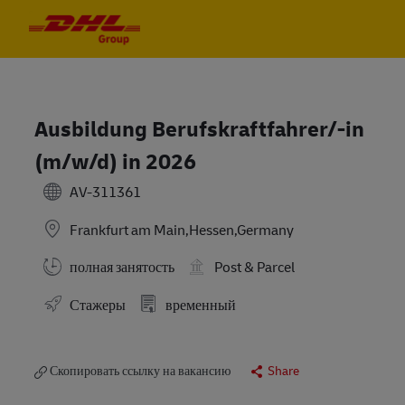
Skip to main content
Skip to main content
-
-
Ausbildung Berufskraftfahrer/-in
(m/w/d) in 2026
AV-311361
Frankfurt am Main,Hessen,Germany
полная занятость
Post & Parcel
Стажеры
временный
Скопировать ссылку на вакансию
Share