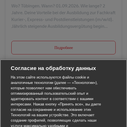
Wo? Tübingen. Wann? 01.09.2026. Wie lange? 2
Jahre. Deine Vorteile bei der Ausbildung zur Fachkraft
Kurier-, Express- und Postdienstleistungen (m/w/d).
Jährlich steigende Ausbildungsvergütung begin...
Подробнее
Согласие на обработку данных
На этом сайте используются файлы cookie и
аналогичные технологии (далее — «Технологии»),
которые позволяют нам обеспечивать
оптимизированный пользовательский опыт и
адаптировать контент в соответствии с вашими
интересами. Нажав кнопку «Принять все», вы даете
согласие на сохранение и использование этих
Технологий на вашем устройстве. Это включает
создание профилей, позволяющих сделать наши
услуги максимально удобными и