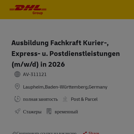
Skip to main content
Skip to main content
-
-
Ausbildung Fachkraft Kurier-,
Express- u. Postdienstleistungen
(m/w/d) in 2026
AV-311121
Laupheim,Baden-Württemberg,Germany
полная занятость
Post & Parcel
Стажеры
временный
Скопировать ссылку на вакансию
Share