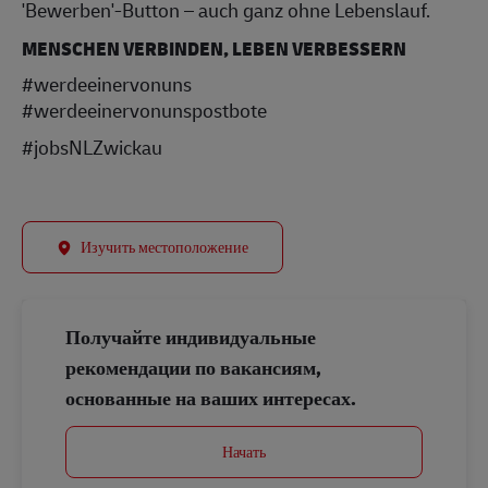
'Bewerben'-Button – auch ganz ohne Lebenslauf.
MENSCHEN VERBINDEN, LEBEN VERBESSERN
#werdeeinervonuns
#werdeeinervonunspostbote
#jobsNLZwickau
Изучить местоположение
Получайте индивидуальные
рекомендации по вакансиям,
основанные на ваших интересах.
Начать