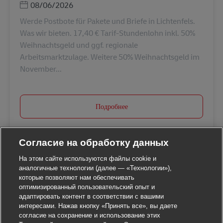
Дата публикации
08/06/2026
Werde Postbote für Pakete und Briefe in Lichtenfels.
Was wir bieten. 17,40 € Tarif-Stundenlohn inkl. 50%
Weihnachtsgeld und ggf. regionale
Arbeitsmarktzulage. Weitere 50% Weihnachtsgeld im
November...
Подробнее
Согласие на обработку данных
На этом сайте используются файлы cookie и
аналогичные технологии (далее — «Технологии»),
которые позволяют нам обеспечивать
оптимизированный пользовательский опыт и
адаптировать контент в соответствии с вашими
интересами. Нажав кнопку «Принять все», вы даете
согласие на сохранение и использование этих