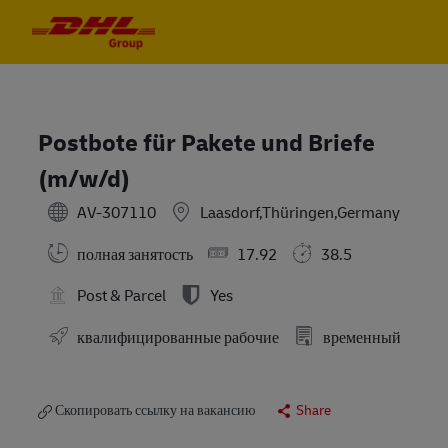
Skip to main content
Skip to main content
-
-
Postbote für Pakete und Briefe
(m/w/d)
AV-307110
Laasdorf,Thüringen,Germany
полная занятость
17.92
38.5
Post & Parcel
Yes
квалифицированные рабочие
временный
Скопировать ссылку на вакансию
Share