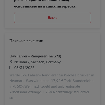
основанные на ваших интересах.
Начать
Похожие вакансии
Lkw Fahrer – Rangierer (m/w/d)
Местоположение
Neumark, Sachsen, Germany
Дата публикации
03/31/2026
Werde Lkw Fahrer – Rangierer für Wechselbrücken in
Neumark. Was wir bieten. 17,92 € Tarif-Stundenlohn
inkl. 50% Weihnachtsgeld und ggf. regionale
Arbeitsmarktzulage. + 25% Nachtzulage steuerfrei
sc...