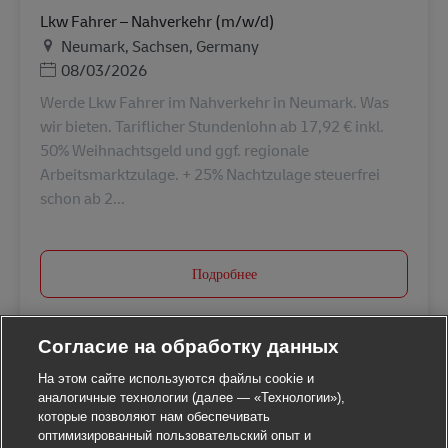
Lkw Fahrer – Nahverkehr (m/w/d)
Местоположение
Neumark, Sachsen, Germany
Дата публикации
08/03/2026
Werde Lkw Fahrer im Nahverkehr in Neumark. Was
wir bieten. Tariflicher Stundenlohn ab 17,92 € inkl.
50% Weihnachtsgeld und ggf. regionale
Arbeitsmarktzulage. + 25% Nachtzulage steuerfrei
schon ab 2...
Подробнее
Согласие на обработку данных
На этом сайте используются файлы cookie и
аналогичные технологии (далее — «Технологии»),
которые позволяют нам обеспечивать
оптимизированный пользовательский опыт и