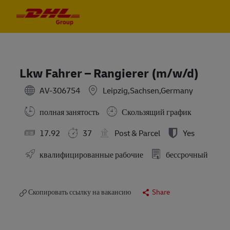
Skip to main content
Skip to main content
-
-
Lkw Fahrer – Rangierer (m/w/d)
AV-306754
Leipzig,Sachsen,Germany
полная занятость
Скользящий график
17.92
37
Post & Parcel
Yes
квалифицированные рабочие
бессрочный
Скопировать ссылку на вакансию
Share