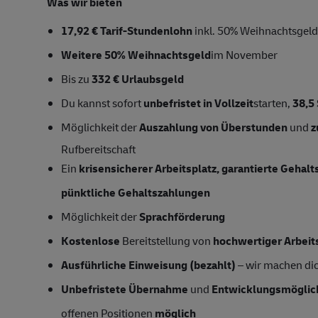
Was wir bieten
17,92 € Tarif-Stundenlohn
inkl. 50% Weihnachtsgeld
Weitere 50% Weihnachtsgeld
im November
Bis zu
332 € Urlaubsgeld
Du kannst sofort
unbefristet in Vollzeit
starten,
38,5
Möglichkeit der
Auszahlung von Überstunden
und
z
Rufbereitschaft
Ein
krisensicherer Arbeitsplatz, garantierte Gehal
pünktliche Gehaltszahlungen
Möglichkeit der
Sprachförderung
Kostenlose
Bereitstellung von
hochwertiger Arbeit
Ausführliche Einweisung (bezahlt)
– wir machen dich
Unbefristete Übernahme
und
Entwicklungsmöglic
offenen Positionen
möglich