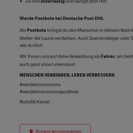
Du bist
zuverlässig
und hängst dich rein
Werde Postbote bei Deutsche Post DHL
Als
Postbote
bringst du den Menschen in deinem Bezirk 
Wetter die Laune verderben. Auch Quereinsteiger oder S
wie du bist!
Wir freuen uns auf deine Bewerbung als
Fahrer
, am bes
auch ganz ohne Lebenslauf.
MENSCHEN VERBINDEN, LEBEN VERBESSERN
#werdeeinervonuns
#werdeeinervonunspostbote
#jobsNLKassel
Изучить местоположение