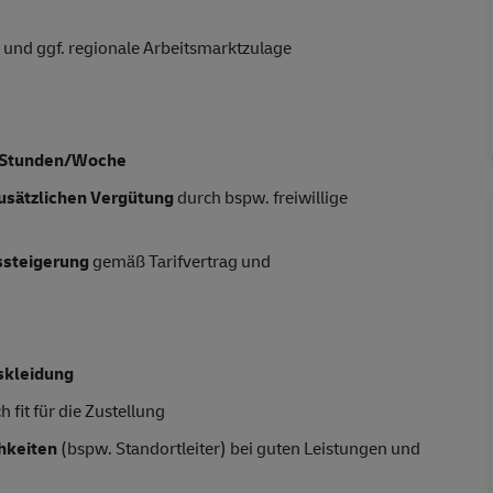
 und ggf. regionale Arbeitsmarktzulage
Stunden/Woche
usätzlichen Vergütung
durch bspw. freiwillige
tssteigerung
gemäß Tarifvertrag und
skleidung
 fit für die Zustellung
hkeiten
(bspw. Standortleiter) bei guten Leistungen und