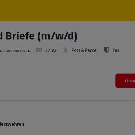
Skip to main content
Skip to main content
d Briefe (m/w/d)
лная занятость
17,92
Post & Parcel
Yes
Откл
ederzwehren