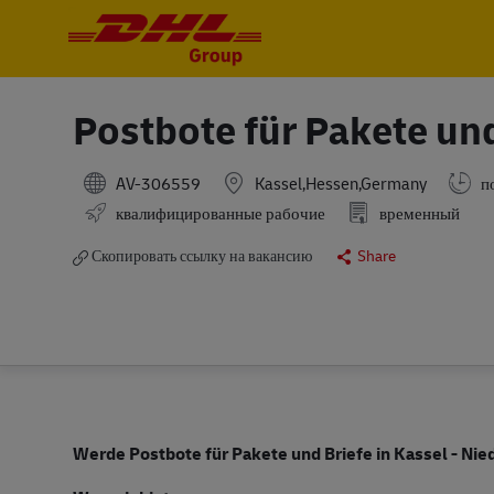
-
-
Postbote für Pakete un
AV-306559
Kassel,Hessen,Germany
по
квалифицированные рабочие
временный
Скопировать ссылку на вакансию
Share
Werde Postbote für Pakete und Briefe in Kassel - Ni