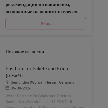
рекомендации по вакансиям,
основанные на ваших интересах.
Начать
Похожие вакансии
Postbote für Pakete und Briefe
(m/w/d)
Местоположение
Gemünden (Wohra), Hessen, Germany
Дата публикации
06/08/2026
Werde Postbote für Pakete und Briefe in
Gemünden. Was wir bieten. 17,92 € Tarif-
Stundenlohn inkl. 50% Weihnachtsgeld. Weitere