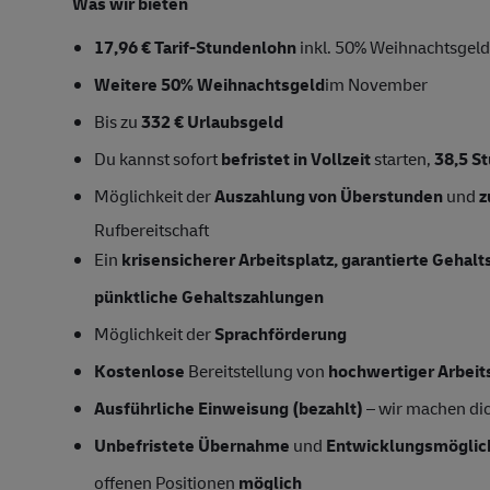
Was wir bieten
17,96 € Tarif-Stundenlohn
inkl. 50% Weihnachtsgeld
Weitere 50% Weihnachtsgeld
im November
Bis zu
332 € Urlaubsgeld
Du kannst sofort
befristet in Vollzeit
starten,
38,5
S
Möglichkeit der
Auszahlung von Überstunden
und
z
Rufbereitschaft
Ein
krisensicherer Arbeitsplatz, garantierte Gehal
pünktliche Gehaltszahlungen
Möglichkeit der
Sprachförderung
Kostenlose
Bereitstellung von
hochwertiger Arbeit
Ausführliche Einweisung (bezahlt)
– wir machen dich
Unbefristete Übernahme
und
Entwicklungsmöglic
offenen Positionen
möglich