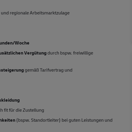
 und regionale Arbeitsmarktzulage
tunden/Woche
usätzlichen Vergütung
durch bspw. freiwillige
tssteigerung
gemäß Tarifvertrag und
skleidung
 fit für die Zustellung
hkeiten
(bspw. Standortleiter) bei guten Leistungen und