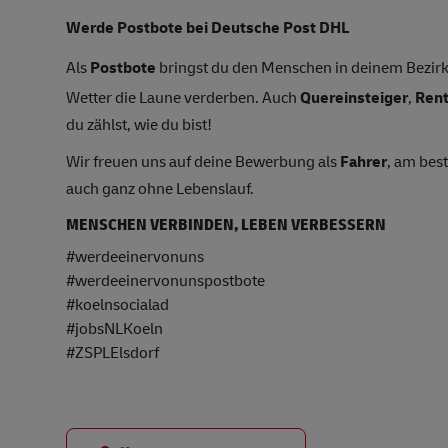
Werde Postbote bei Deutsche Post DHL
Als
Postbote
bringst du den Menschen in deinem Bezirk 
Wetter die Laune verderben. Auch
Quereinsteiger
,
Ren
du zählst, wie du bist!
Wir freuen uns auf deine Bewerbung als
Fahrer
, am bes
auch ganz ohne Lebenslauf.
MENSCHEN VERBINDEN, LEBEN VERBESSERN
#werdeeinervonuns
#werdeeinervonunspostbote
#koelnsocialad
#jobsNLKoeln
#ZSPLElsdorf