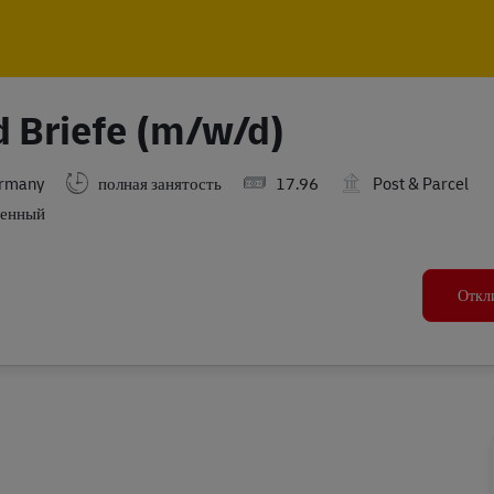
Skip to main content
Skip to main content
d Briefe (m/w/d)
ermany
полная занятость
17.96
Post & Parcel
енный
Откл