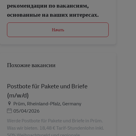
рекомендации по вакансиям,
основанные на ваших интересах.
Начать
Похожие вакансии
Postbote für Pakete und Briefe
(m/w/d)
Местоположение
Prüm, Rheinland-Pfalz, Germany
Дата публикации
05/04/2026
Werde Postbote für Pakete und Briefe in Prüm.
Was wir bieten. 18,48 € Tarif-Stundenlohn inkl.
50% Weihnachtsgeld und regionale