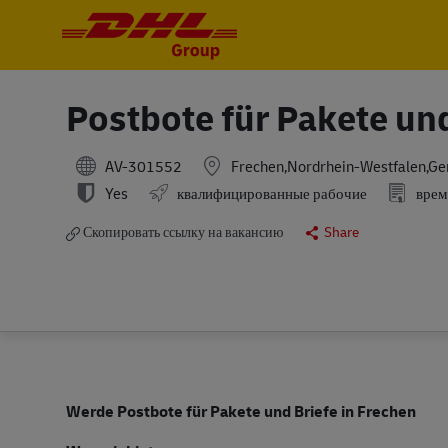
-
-
Postbote für Pakete un
AV-301552
Frechen,Nordrhein-Westfalen,G
Yes
квалифицированные рабочие
врем
Скопировать ссылку на вакансию
Share
Werde Postbote für Pakete und Briefe in Frechen