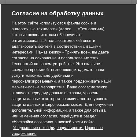
Согласие на обработку данных
На этом сайте используются файлы cookie и
аналогичные технологии (далее — «Технологии»),
которые позволяют нам обеспечивать
оптимизированный пользовательский опыт и
адаптировать контент в соответствии с вашими
интересами. Нажав кнопку «Принять все», вы даете
согласие на сохранение и использование этих
Технологий на вашем устройстве. Это включает
создание профилей, позволяющих сделать наши
услуги максимально удобными и
персонализированными, а также поддерживать наши
маркетинговые мероприятия. Ваше согласие также
включает передачу данных в страны, уровень
защиты данных в которых не эквивалентен уровню
защиты данных в Европейском союзе. Для получения
дополнительной информации, а также для отзыва
или изменения согласия, перейдите в раздел
«Настройки согласия» в нижней части сайта.
Уведомление о конфиденциальности
Правовое
Откликнуться на вакансию
уведомление