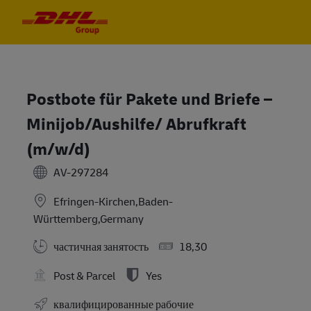
Skip to main content
Skip to main content
-
-
Postbote für Pakete und Briefe –
Minijob/Aushilfe/ Abrufkraft
(m/w/d)
AV-297284
Efringen-Kirchen,Baden-
Württemberg,Germany
частичная занятость
18,30
Post & Parcel
Yes
квалифицированные рабочие