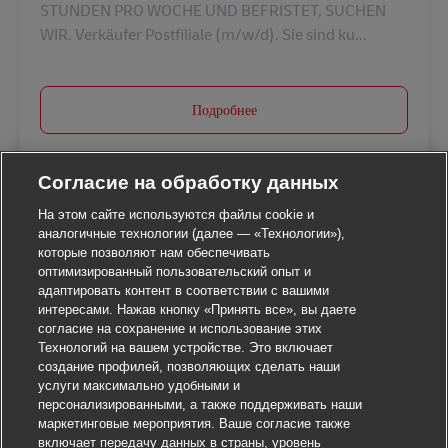
STUNDEN PRO WOCHE UND BEFRISTET, SUCHEN
WIR. Verkäufer Postfiliale (m/w/d). Sie sind ku...
Подробнее
Согласие на обработку данных
На этом сайте используются файлы cookie и
аналогичные технологии (далее — «Технологии»),
которые позволяют нам обеспечивать
оптимизированный пользовательский опыт и
адаптировать контент в соответствии с вашими
интересами. Нажав кнопку «Принять все», вы даете
согласие на сохранение и использование этих
Технологий на вашем устройстве. Это включает
создание профилей, позволяющих сделать наши
услуги максимально удобными и
персонализированными, а также поддерживать наши
маркетинговые мероприятия. Ваше согласие также
включает передачу данных в страны, уровень