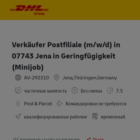
Skip to main content
Skip to main content
-
-
Verkäufer Postfiliale (m/w/d) in
07743 Jena in Geringfügigkeit
(Minijob)
AV-292310
Jena,Thüringen,Germany
частичная занятость
Без смены
7.5
Требуются командировки
Post & Parcel
Командировки не требуются
квалифицированные рабочие
временный
Скопировать ссылку на вакансию
Share