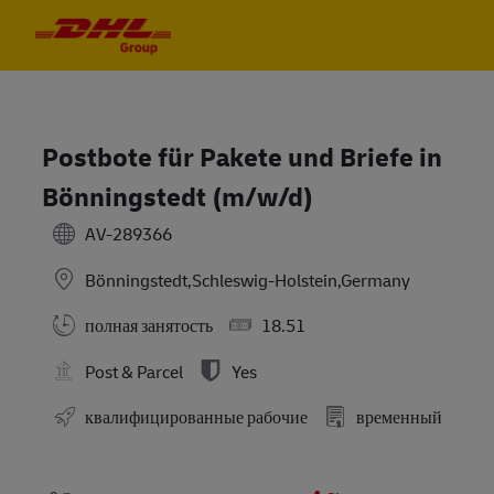
Skip to main content
Skip to main content
-
-
Postbote für Pakete und Briefe in
Bönningstedt (m/w/d)
AV-289366
Bönningstedt,Schleswig-Holstein,Germany
полная занятость
18.51
Post & Parcel
Yes
квалифицированные рабочие
временный