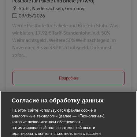
Postbote für Pakete und Briefe (m/w/d)
Местоположение
Stuhr, Niedersachsen, Germany
Дата публикации
08/05/2026
Werde Postbote für Pakete und Briefe in Stuhr. Was
wir bieten. 17,92 € Tarif-Stundenlohn inkl. 50%
Weihnachtsgeld . Weitere 50% Weihnachtsgeld im
November. Bis zu 332 € Urlaubsgeld. Du kannst
sofor...
Подробнее
Согласие на обработку данных
На этом сайте используются файлы cookie и
аналогичные технологии (далее — «Технологии»),
которые позволяют нам обеспечивать
оптимизированный пользовательский опыт и
адаптировать контент в соответствии с вашими