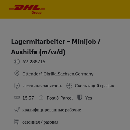
Skip to main content
Skip to main content
-
-
Lagermitarbeiter – Minijob /
Aushilfe (m/w/d)
AV-288715
Ottendorf-Okrilla,Sachsen,Germany
частичная занятость
Скользящий график
15.37
Post & Parcel
Yes
квалифицированные рабочие
сезонная / разовая