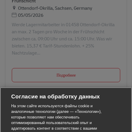
Frühschicht
Местоположение
Ottendorf-Okrilla, Sachsen, Germany
Дата публикации
05/05/2026
Werde Lagermitarbeiter in 01458 Ottendorf-Okrilla
an max. 2 Tagen pro Woche in der Frühschicht
zwischen ca. 09:00 Uhr und ca. 15:00 Uhr. Was wir
bieten. 15,37 € Tarif-Stundenlohn. + 25%
Nachtzulage...
Подробнее
Согласие на обработку данных
На этом сайте используются файлы cookie и
аналогичные технологии (далее — «Технологии»),
которые позволяют нам обеспечивать
оптимизированный пользовательский опыт и
адаптировать контент в соответствии с вашими