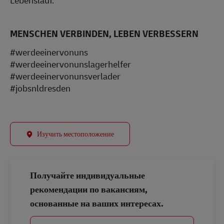
MENSCHEN VERBINDEN, LEBEN VERBESSERN
#werdeeinervonuns
#werdeeinervonunslagerhelfer
#werdeeinervonunsverlader
#jobsnldresden
Изучить местоположение
Получайте индивидуальные
рекомендации по вакансиям,
основанные на ваших интересах.