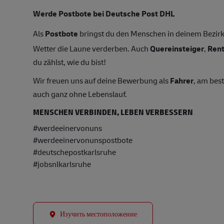
Werde Postbote bei Deutsche Post DHL
Als
Postbote
bringst du den Menschen in deinem Bezirk 
Wetter die Laune verderben. Auch
Quereinsteiger
,
Ren
du zählst, wie du bist!
Wir freuen uns auf deine Bewerbung als
Fahrer
, am bes
auch ganz ohne Lebenslauf.
MENSCHEN VERBINDEN, LEBEN VERBESSERN
#werdeeinervonuns
#werdeeinervonunspostbote
#deutschepostkarlsruhe
#jobsnlkarlsruhe
Изучить местоположение