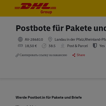
-
-
Postbote für Pakete un
AV-286810
Landau in der Pfalz,Rheinland-P
18,50 €
38.5
Post & Parcel
Yes
Скопировать ссылку на вакансию
Share
Werde Postbot:in für Pakete und Briefe