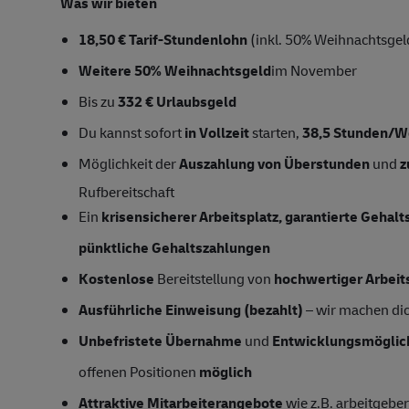
Was wir bieten
18,50 € Tarif-Stundenlohn
(inkl. 50% Weihnachtsgeld
Weitere 50% Weihnachtsgeld
im November
Bis zu
332 € Urlaubsgeld
Du kannst sofort
in Vollzeit
starten,
38,5 Stunden/
Möglichkeit der
Auszahlung von Überstunden
und
z
Rufbereitschaft
Ein
krisensicherer Arbeitsplatz, garantierte Gehal
pünktliche Gehaltszahlungen
Kostenlose
Bereitstellung von
hochwertiger Arbeit
Ausführliche Einweisung (bezahlt)
– wir machen dich
Unbefristete Übernahme
und
Entwicklungsmöglic
offenen Positionen
möglich
Attraktive Mitarbeiterangebote
wie z.B. arbeitgeber