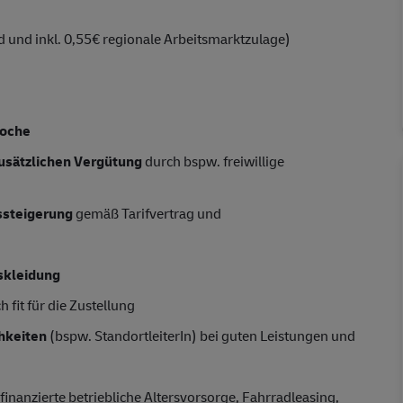
 und inkl. 0,55€ regionale Arbeitsmarktzulage)
Woche
usätzlichen Vergütung
durch bspw. freiwillige
tssteigerung
gemäß Tarifvertrag und
skleidung
 fit für die Zustellung
hkeiten
(bspw. StandortleiterIn) bei guten Leistungen und
finanzierte betriebliche Altersvorsorge, Fahrradleasing,