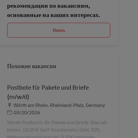
рекомендации по вакансиям,
основанные на ваших интересах.
Начать
Похожие вакансии
Postbote für Pakete und Briefe
(m/w/d)
Местоположение
Wörth am Rhein, Rheinland-Pfalz, Germany
Дата публикации
03/20/2026
Werde Postbot:in für Pakete und Briefe. Was wir
bieten. 18,50 € Tarif-Stundenlohn (inkl. 50%
Weihnachtsgeld und inkl. 0,55€ regionale