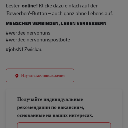
besten
online!
Klicke dazu einfach auf den
'Bewerben'-Button – auch ganz ohne Lebenslauf.
MENSCHEN VERBINDEN, LEBEN VERBESSERN
#werdeeinervonuns
#werdeeinervonunspostbote
#jobsNLZwickau
Изучить местоположение
Получайте индивидуальные
рекомендации по вакансиям,
основанные на ваших интересах.