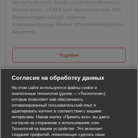
Werde Postbote für Pakete und Briefe in Mitterteich.
Was wir bieten. 17,92 € Tarif-Stundenlohn inkl. 50%
Weihnachtsgeld und ggf. regionale
Arbeitsmarktzulage. Weitere 50% Weihnachtsgeld im
November...
Подробнее
Согласие на обработку данных
На этом сайте используются файлы cookie и
аналогичные технологии (далее — «Технологии»),
которые позволяют нам обеспечивать
оптимизированный пользовательский опыт и
адаптировать контент в соответствии с вашими
интересами. Нажав кнопку «Принять все», вы даете
согласие на сохранение и использование этих
Технологий на вашем устройстве. Это включает
создание профилей, позволяющих сделать наши