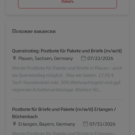
Начать
Похожие вакансии
Quereinstieg: Postbote für Pakete und Briefe (m/w/d)
Местоположение
Дата публикации
Plauen, Sachsen, Germany
07/22/2026
Werde Postbote für Pakete und Briefe in Plauen - auch
als Quereinstieg möglich . Was wir bieten. 17,92 €
Tarif-Stundenlohn inkl. 50% Weihnachtsgeld und ggf.
regionale Arbeitsmarktzulage. Weitere 50...
Postbote für Briefe und Pakete (m/w/d) Erlangen /
Büchenbach
Местоположение
Дата публикации
Erlangen, Bayern, Germany
07/31/2026
Werde Postbote für Pakete und Briefe in Erlangen -