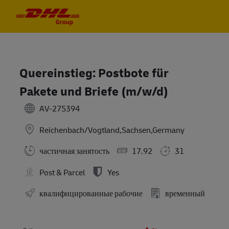
Skip to main content
Skip to main content
-
-
Quereinstieg: Postbote für
Pakete und Briefe (m/w/d)
AV-275394
Reichenbach/Vogtland,Sachsen,Germany
частичная занятость
17.92
31
Post & Parcel
Yes
квалифицированные рабочие
временный