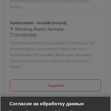
Einarbeitung kannst du sofort in deinem neuen
Nebenj...
Paketzusteller – Aushilfe (m/w/d)
Местоположение
Würzburg, Bayern, Germany
Дата публикации
03/20/2026
Werde Aushilfe als Paketzusteller in Würzburg. Als
Aushilfe bist du an einzelnen Tagen oder auch
stundenweise für uns tätig. Nach einer bezahlten
Einarbeitung kannst du sofort in deinem neuen
Neben...
Подробнее
Согласие на обработку данных