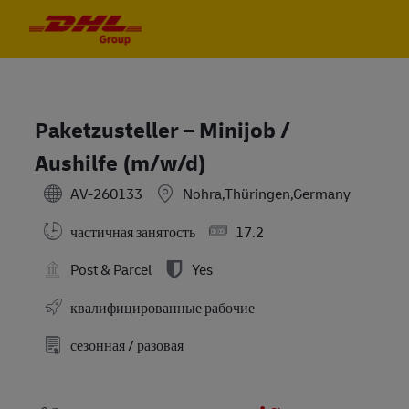
Skip to main content
Skip to main content
-
-
Paketzusteller – Minijob /
Aushilfe (m/w/d)
AV-260133
Nohra,Thüringen,Germany
частичная занятость
17.2
Post & Parcel
Yes
квалифицированные рабочие
сезонная / разовая