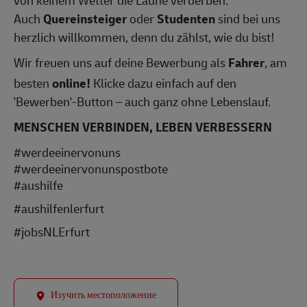
von keinem Wetter die Laune verderben.
Auch
Quereinsteiger
oder
Studenten
sind bei uns
herzlich willkommen, denn du zählst, wie du bist!
Wir freuen uns auf deine Bewerbung als
Fahrer
, am
besten
online!
Klicke dazu einfach auf den
'Bewerben'-Button – auch ganz ohne Lebenslauf.
MENSCHEN VERBINDEN, LEBEN VERBESSERN
#werdeeinervonuns
#werdeeinervonunspostbote
#aushilfe
#aushilfenlerfurt
#jobsNLErfurt
Изучить местоположение