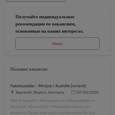
Получайте индивидуальные
рекомендации по вакансиям,
основанные на ваших интересах.
Начать
Похожие вакансии
Paketzusteller – Minijob / Aushilfe (m/w/d)
Местоположение
Дата публикации
Bayreuth, Bayern, Germany
07/30/2026
Werde Aushilfe / Minijobber als Paketzusteller in
Bayreuth. Als Aushilfe / Minijobber bist du an
einzelnen Tagen oder auch stundenweise für uns