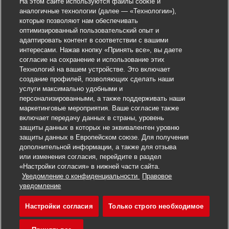
На этом сайте используются файлы cookie и
аналогичные технологии (далее — «Технологии»),
которые позволяют нам обеспечивать
оптимизированный пользовательский опыт и
адаптировать контент в соответствии с вашими
интересами. Нажав кнопку «Принять все», вы даете
согласие на сохранение и использование этих
Технологий на вашем устройстве. Это включает
создание профилей, позволяющих сделать наши
услуги максимально удобными и
персонализированными, а также поддерживать наши
маркетинговые мероприятия. Ваше согласие также
включает передачу данных в страны, уровень
защиты данных в которых не эквивалентен уровню
защиты данных в Европейском союзе. Для получения
дополнительной информации, а также для отзыва
или изменения согласия, перейдите в раздел
«Настройки согласия» в нижней части сайта.
Уведомление о конфиденциальности
Правовое
Откликнуться на вакансию
уведомление
Настройки согласия
Только строго необходимое
Paketzusteller – Minij
Сохранить вакансию