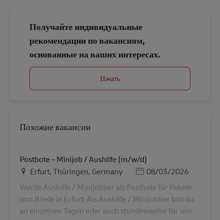
Получайте индивидуальные
рекомендации по вакансиям,
основанные на ваших интересах.
Начать
Похожие вакансии
Postbote – Minijob / Aushilfe (m/w/d)
Местоположение
Дата публикации
Erfurt, Thüringen, Germany
08/03/2026
Werde Aushilfe / Minijobber als Postbote für Pakete
und Briefe in Erfurt. Als Aushilfe / Minijobber bist du
an einzelnen Tagen oder auch stundenweise für uns