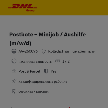
Skip to main content
Skip to main content
-
-
Postbote – Minijob / Aushilfe
(m/w/d)
AV-260096
Kölleda,Thüringen,Germany
частичная занятость
17.2
Post & Parcel
Yes
квалифицированные рабочие
сезонная / разовая