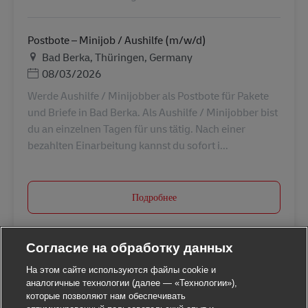
Postbote – Minijob / Aushilfe (m/w/d)
Местоположение
Bad Berka, Thüringen, Germany
Дата публикации
08/03/2026
Werde Aushilfe / Minijobber als Postbote für Pakete
und Briefe in Bad Berka. Als Aushilfe / Minijobber bist
du an einzelnen Tagen für uns tätig. Nach einer
bezahlten Einarbeitung kannst du sofort i...
Подробнее
Согласие на обработку данных
На этом сайте используются файлы cookie и
аналогичные технологии (далее — «Технологии»),
которые позволяют нам обеспечивать