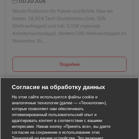
Дата публикации
03/20/2026
Werde Postbot:in für Pakete und Briefe. Was wir
bieten. 18,50 € Tarif-Stundenlohn (inkl. 50%
Weihnachtsgeld und inkl. 0,55€ regionale
Arbeitsmarktzulage). Weitere 50% Weihnachtsgeld im
November. Bi...
Подробнее
Согласие на обработку данных
На этом сайте используются файлы cookie и
аналогичные технологии (далее — «Технологии»),
которые позволяют нам обеспечивать
оптимизированный пользовательский опыт и
адаптировать контент в соответствии с вашими
интересами. Нажав кнопку «Принять все», вы даете
согласие на сохранение и использование этих
Технологий на вашем устройстве. Это включает