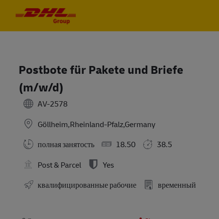
Skip to main content
Skip to main content
-
-
Postbote für Pakete und Briefe
(m/w/d)
AV-2578
Göllheim,Rheinland-Pfalz,Germany
полная занятость
18.50
38.5
Post & Parcel
Yes
квалифицированные рабочие
временный