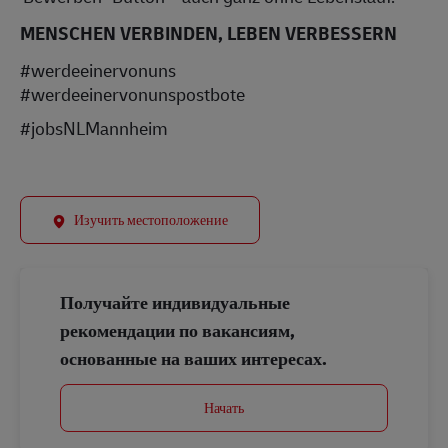
MENSCHEN VERBINDEN, LEBEN VERBESSERN
#werdeeinervonuns
#werdeeinervonunspostbote
#jobsNLMannheim
Изучить местоположение
Получайте индивидуальные
рекомендации по вакансиям,
основанные на ваших интересах.
Начать