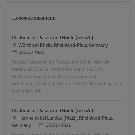
Похожие вакансии
Postbote für Pakete und Briefe (m/w/d)
Местоположение
Wörth am Rhein, Rheinland-Pfalz, Germany
Дата публикации
03/20/2026
Werde Postbot:in für Pakete und Briefe. Was wir
bieten. 18,50 € Tarif-Stundenlohn (inkl. 50%
Weihnachtsgeld und inkl. 0,55€ regionale
Arbeitsmarktzulage). Weitere 50% Weihnachtsgeld im
November. Bi...
Postbote für Pakete und Briefe (m/w/d)
Местоположение
Herxheim bei Landau (Pfalz), Rheinland-Pfalz,
Дата публикации
Germany
03/20/2026
Werde Postbot:in für Pakete und Briefe. Was wir