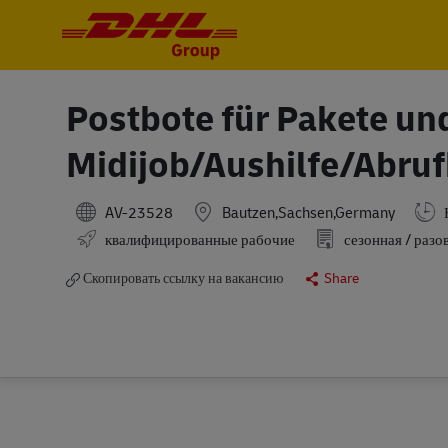
-
-
Postbote für Pakete un
Midijob/Aushilfe/Abruf
AV-23528
Bautzen,Sachsen,Germany
квалифицированные рабочие
сезонная / разо
Скопировать ссылку на вакансию
Share