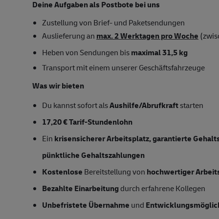
Deine Aufgaben als Postbote bei uns
Zustellung von Brief- und Paketsendungen
Auslieferung an
max. 2 Werktagen pro Woche
(zwis
Heben von Sendungen bis
maximal 31,5 kg
Transport mit einem unserer Geschäftsfahrzeuge
Was wir bieten
Du kannst sofort als
Aushilfe/Abrufkraft
starten
17,20 € Tarif-Stundenlohn
Ein
krisensicherer Arbeitsplatz, garantierte Gehal
pünktliche Gehaltszahlungen
Kostenlose
Bereitstellung von
hochwertiger Arbeit
Bezahlte Einarbeitung
durch erfahrene Kollegen
Unbefristete Übernahme
und
Entwicklungsmöglic