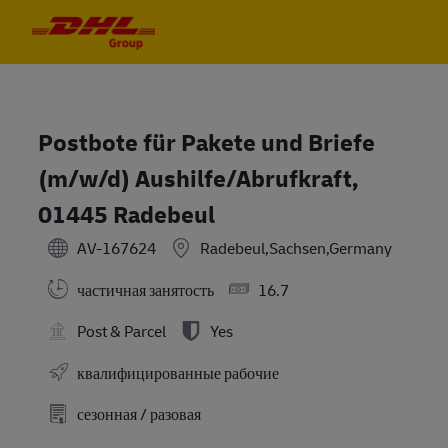
Skip to main content
Skip to main content
-
-
Postbote für Pakete und Briefe
(m/w/d) Aushilfe/Abrufkraft,
01445 Radebeul
AV-167624
Radebeul,Sachsen,Germany
частичная занятость
16.7
Post & Parcel
Yes
квалифицированные рабочие
сезонная / разовая