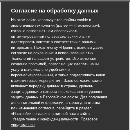
Согласие на обработку данных
На этом сайте используются файлы cookie и
аналогичные технологии (далее — «Технологии»),
которые позволяют нам обеспечивать
оптимизированный пользовательский опыт и
адаптировать контент в соответствии с вашими
интересами. Нажав кнопку «Принять все», вы даете
согласие на сохранение и использование этих
Технологий на вашем устройстве. Это включает
создание профилей, позволяющих сделать наши
услуги максимально удобными и
персонализированными, а также поддерживать наши
маркетинговые мероприятия. Ваше согласие также
включает передачу данных в страны, уровень
защиты данных в которых не эквивалентен уровню
защиты данных в Европейском союзе. Для получения
дополнительной информации, а также для отзыва
или изменения согласия, перейдите в раздел
«Настройки согласия» в нижней части сайта.
Уведомление о конфиденциальности
Правовое
Откликнуться на вакансию
уведомление