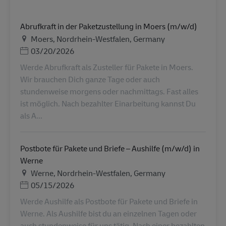
Abrufkraft in der Paketzustellung in Moers (m/w/d)
Местоположение
Moers, Nordrhein-Westfalen, Germany
Дата публикации
03/20/2026
Werde Abrufkraft als Zusteller für Pakete in Moers.
Wir brauchen Dich ganze Tage oder auch
stundenweise morgens oder nachmittags. Fast alles
ist möglich. Nach bezahlter Einarbeitung kannst Du
als A...
Postbote für Pakete und Briefe – Aushilfe (m/w/d) in
Werne
Местоположение
Werne, Nordrhein-Westfalen, Germany
Дата публикации
05/15/2026
Werde Aushilfe als Postbote für Pakete und Briefe in
Werne. Als Aushilfe bist du an einzelnen Tagen oder
auch stundenweise für uns tätig. Nach einer bezahlten