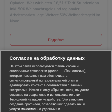
Opladen . Was wir bieten. 18,51 € Tarif-Stundenlohn
inkl. 50% Weihnachtsgeld und regionaler
Arbeitsmarktzulage. Weitere 50% Weihnachtsgeld im
Nove...
Подробнее
Согласие на обработку данных
На этом сайте используются файлы cookie и
аналогичные технологии (далее — «Технологии»),
которые позволяют нам обеспечивать
оптимизированный пользовательский опыт и
адаптировать контент в соответствии с вашими
интересами. Нажав кнопку «Принять все», вы даете
согласие на сохранение и использование этих
Технологий на вашем устройстве. Это включает
создание профилей, позволяющих сделать наши
услуги максимально удобными и