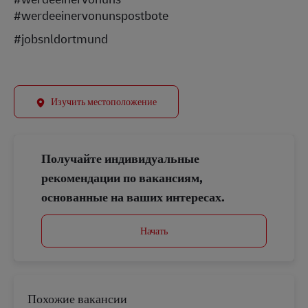
#werdeeinervonunspostbote
#jobsnldortmund
Изучить местоположение
Получайте индивидуальные
рекомендации по вакансиям,
основанные на ваших интересах.
Начать
Похожие вакансии