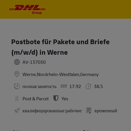
Skip to main content
Skip to main content
-
-
Postbote für Pakete und Briefe
(m/w/d) in Werne
AV-137030
Werne,Nordrhein-Westfalen,Germany
полная занятость
17.92
38.5
Post & Parcel
Yes
квалифицированные рабочие
временный