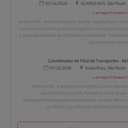
מיקום
תאריך פרסום
07/26/2026
GUARULHOS, São Paulo
משויכת ל 2 קטגוריות
Sobre a DHL. Venha fazer parte da DHL Supply Chain! So
uma empresa líder global em logística, movida por pess
e presente em mais de 220 países e territórios. Trabalha
para conectar mercado
Coordenador de Filial de Transportes - Aé
מיקום
תאריך פרסום
07/28/2026
Guarulhos, São Paulo
משויכת ל 2 קטגוריות
Sobre a DHL. A empresa de logística para o mundo
Deutsche Post e a DHL formam o maior grupo
correspondência e logística do mundo. Juntos, temos
portfólio inigualável de produtos padronizad