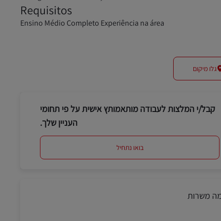
Requisitos
Ensino Médio Completo Experiência na área
גלו מיקום
קבל/י המלצות לעבודה מותאמותץ אישית על פי תחומי
העניין שלך.
בואו נתחיל
מה משרות