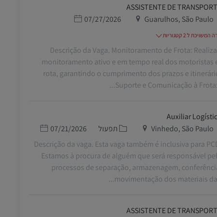
ASSISTENTE DE TRANSPOR
מיקום
תאריך פרסום
07/27/2026
Guarulhos, São Paulo
משויכת ל 2 קטגוריות
Descrição da Vaga. Monitoramento de Frota: Realiza
monitoramento ativo e em tempo real dos motoristas
rota, garantindo o cumprimento dos prazos e itinerári
Suporte e Comunicação à Frota: M
Auxiliar Logístic
מיקום
קטגוריה
תאריך פרסום
Vinhedo, São Paulo
תפעול
07/21/2026
Descrição da vaga. Esta vaga também é inclusiva para PC
Estamos à procura de alguém que será responsável pe
processos de separação, armazenagem, conferênci
movimentação dos materiais da ár
ASSISTENTE DE TRANSPOR