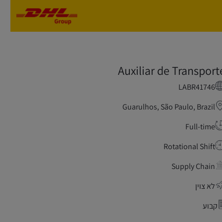
Skip to main content
Skip to main content
Auxiliar de Transport
LABR41746
Guarulhos, São Paulo, Brazil
Full-time
Rotational Shift
Supply Chain
לא צוין
קבוע