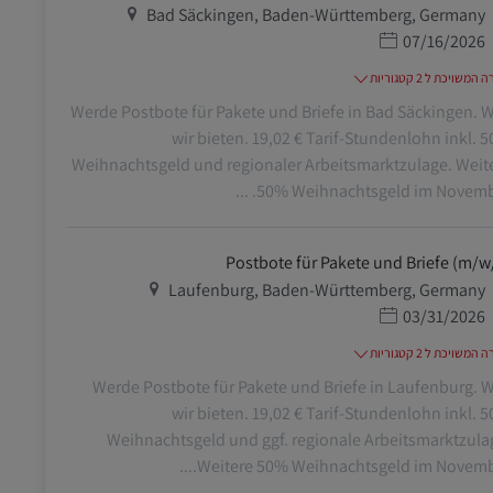
מיקום
Bad Säckingen, Baden-Württemberg, Germany
תאריך פרסום
07/16/2026
משויכת ל 2 קטגוריות
Werde Postbote für Pakete und Briefe in Bad Säckingen. 
wir bieten. 19,02 € Tarif-Stundenlohn inkl. 
Weihnachtsgeld und regionaler Arbeitsmarktzulage. Weit
50% Weihnachtsgeld im November. 
Postbote für Pakete und Briefe (m/w
מיקום
Laufenburg, Baden-Württemberg, Germany
תאריך פרסום
03/31/2026
משויכת ל 2 קטגוריות
Werde Postbote für Pakete und Briefe in Laufenburg. 
wir bieten. 19,02 € Tarif-Stundenlohn inkl. 
Weihnachtsgeld und ggf. regionale Arbeitsmarktzula
Weitere 50% Weihnachtsgeld im November.