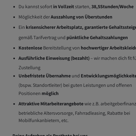
Du kannst sofort
in Vollzeit
starten,
38,5Stunden/Woche
Möglichkeit der
Auszahlung von Überstunden
Ein
krisensicherer Arbeitsplatz, garantierte Gehaltsstei
gemäß Tarifvertrag und
pünktliche Gehaltszahlungen
Kostenlose
Bereitstellung von
hochwertiger Arbeitsklei
Ausführliche Einweisung (bezahlt)
– wir machen dich fit f
Zustellung
Unbefristete Übernahme
und
Entwicklungsmöglichkeit
(bspw. Standortleiter) bei guten Leistungen und offenen
Positionen
möglich
Attraktive Mitarbeiterangebote
wie z.B. arbeitgeberfinanz
betriebliche Altersvorsorge, Fahrradleasing, Rabatte bei
Mobilfunkanbietern, etc.
Deine Aufgaben als Postbote bei uns