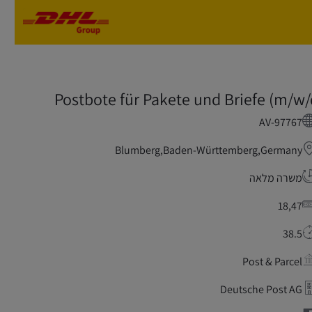
Skip to main content
Skip to main content
Postbote für Pakete und Briefe (m/w/
AV-97767
Blumberg,Baden-Württemberg,Germany
משרה מלאה
18,47
38.5
Post & Parcel
Deutsche Post AG