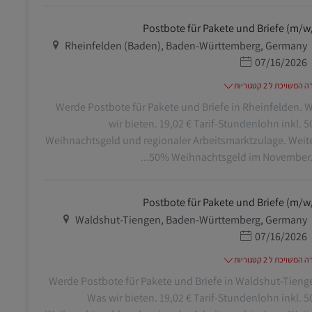
Postbote für Pakete und Briefe (m/w
מיקום
Rheinfelden (Baden), Baden-Württemberg, Germany
תאריך פרסום
07/16/2026
משויכת ל 2 קטגוריות
Werde Postbote für Pakete und Briefe in Rheinfelden. 
wir bieten. 19,02 € Tarif-Stundenlohn inkl. 
Weihnachtsgeld und regionaler Arbeitsmarktzulage. Weit
50% Weihnachtsgeld im November. Bi
Postbote für Pakete und Briefe (m/w
מיקום
Waldshut-Tiengen, Baden-Württemberg, Germany
תאריך פרסום
07/16/2026
משויכת ל 2 קטגוריות
Werde Postbote für Pakete und Briefe in Waldshut-Tieng
Was wir bieten. 19,02 € Tarif-Stundenlohn inkl. 