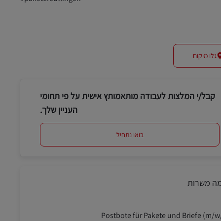
גלו מיקום
קבל/י המלצות לעבודה מותאמותץ אישית על פי תחומי
העניין שלך.
בואו נתחיל
מה משרות
Postbote für Pakete und Briefe (m/w