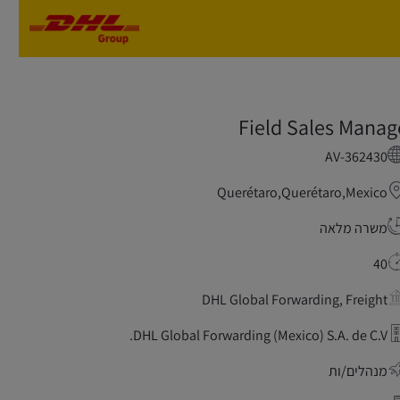
Skip to main content
Skip to main content
Field Sales Manag
AV-362430
Querétaro,Querétaro,Mexico
משרה מלאה
40
DHL Global Forwarding, Freight
DHL Global Forwarding (Mexico) S.A. de C.V.
מנהלים/ות