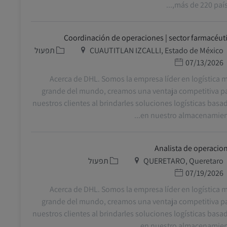
más de 220 países,
Coordinación de operaciones | sector farmacéut
מיקום
קטגוריה
CUAUTITLAN IZCALLI, Estado de México
תפעול
תאריך פרסום
07/13/2026
Acerca de DHL. Somos la empresa líder en logística 
grande del mundo, creamos una ventaja competitiva p
nuestros clientes al brindarles soluciones logísticas basa
en nuestro almacenamiento
Analista de operacio
מיקום
קטגוריה
QUERETARO, Queretaro
תפעול
תאריך פרסום
07/19/2026
Acerca de DHL. Somos la empresa líder en logística 
grande del mundo, creamos una ventaja competitiva p
nuestros clientes al brindarles soluciones logísticas basa
en nuestro almacenamiento