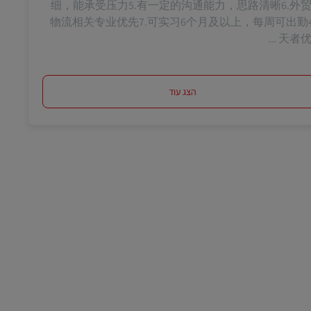
细，能承受压力5.有一定的沟通能力，思路清晰6.外
物流相关专业优先7.可实习6个月及以上，每周可出勤4
天者优先 
הצג עוד