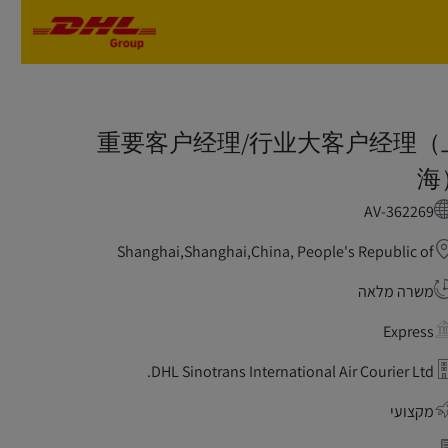
Skip to main content
Skip to main content
重要客户经理/行业大客户经理（
海
AV-362269
Shanghai,Shanghai,China, People's Republic of
משרה מלאה
Express
DHL Sinotrans International Air Courier Ltd.
מקצועי