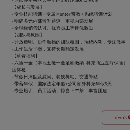
- 连续多年荣获大中华区Great Place to Work
【成长与发展】
- 专业技能培训 + 专属 Mentor 带教 + 系统培训计划
- 明确多元内部晋升通道，重视内部发展
- 全球级销售认可、优秀员工等评优激励
【团队与氛围】
- 开放透明、协作顺畅的团队氛围，拒绝内耗，专注做事
- 工作生活平衡，支持长期稳定发展
【薪资福利】
- 六险一金（本地五险一金足额缴纳+补充商业医疗保险）
度体检
- 节假日津贴及慰问、餐饮补助、交通补贴
- 带薪年假：国家法定年假+公司额外补充年假5天
- 专业培训、员工活动、惊喜下午茶、丰富团建
גלו מיקום