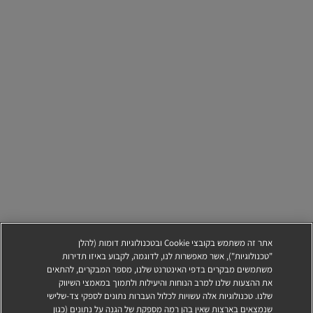
אתר זה משתמש בקובצי Cookie ובטכנולוגיות דומות (להלן
"טכנולוגיות"), אשר מאפשרות לנו, לדוגמה, לקבוע באיזו תדירות
משתמשים מבקרים בדפי האינטרנט שלנו, מספר המבקרים, להתאים
את ההצעות שלנו למרב הנוחות והיעילות ולתמוך במאמצי השיווק
שלנו. טכנולוגיות אלה עשויות לכלול העברות נתונים לספקי צד-שלישי
שנמצאים בארצות שאין בהן רמה מספקת של הגנה על נתונים (כגון