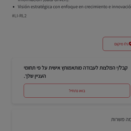
Visión estratégica con enfoque en crecimiento e innovació
#LI-RL2
גלו מיקום
קבל/י המלצות לעבודה מותאמותץ אישית על פי תחומי
העניין שלך.
בואו נתחיל
מה משרות