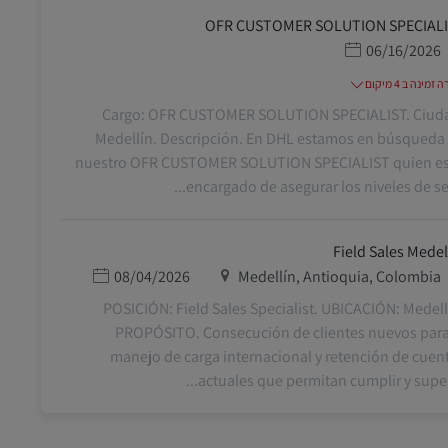
OFR CUSTOMER SOLUTION SPECIAL
תאריך פרסום
06/16/2026
מינה ב 4 מיקום
Cargo: OFR CUSTOMER SOLUTION SPECIALIST. Ciud
Medellín. Descripción. En DHL estamos en búsqueda
nuestro OFR CUSTOMER SOLUTION SPECIALIST quien es
encargado de asegurar los niveles de servi
Field Sales Medel
מיקום
תאריך פרסום
08/04/2026
Medellín, Antioquia, Colombia
POSICIÓN: Field Sales Specialist. UBICACIÓN: Medell
PROPÓSITO. Consecución de clientes nuevos para
manejo de carga internacional y retención de cuen
actuales que permitan cumplir y superar