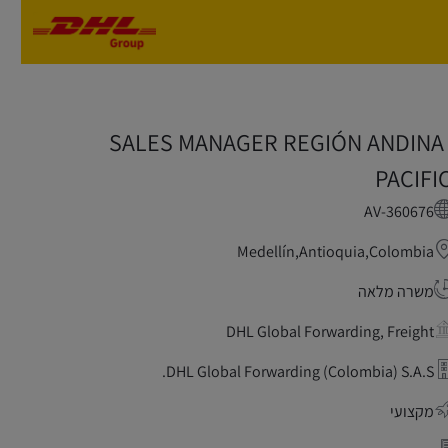
Skip to main content
Skip to main content
SALES MANAGER REGIÓN ANDINA
PACIFI
AV-360676
Medellín,Antioquia,Colombia
משרה מלאה
DHL Global Forwarding, Freight
DHL Global Forwarding (Colombia) S.A.S.
מקצועי