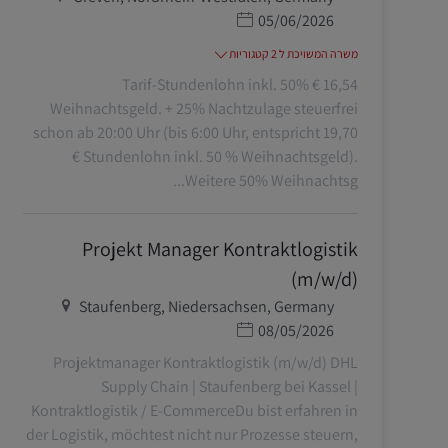
תאריך פרסום
05/06/2026
משרה המשויכת ל 2 קטגוריות
16,54 € Tarif-Stundenlohn inkl. 50%
Weihnachtsgeld. + 25% Nachtzulage steuerfrei
schon ab 20:00 Uhr (bis 6:00 Uhr, entspricht 19,70
€ Stundenlohn inkl. 50 % Weihnachtsgeld).
Weitere 50% Weihnachtsg...
Projekt Manager Kontraktlogistik
(m/w/d)
מיקום
Staufenberg, Niedersachsen, Germany
תאריך פרסום
08/05/2026
Projektmanager Kontraktlogistik (m/w/d) DHL
Supply Chain | Staufenberg bei Kassel |
Kontraktlogistik / E-CommerceDu bist erfahren in
der Logistik, möchtest nicht nur Prozesse steuern,