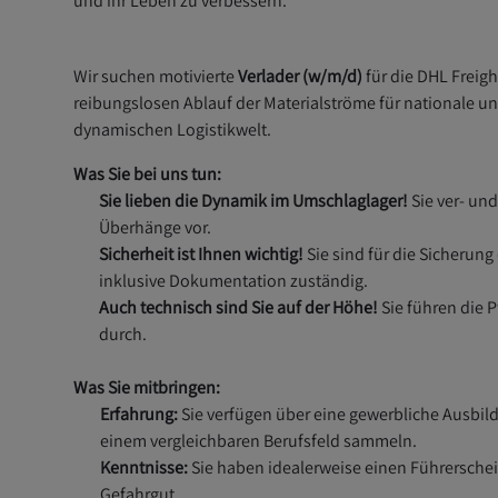
und ihr Leben zu verbessern.
Wir suchen motivierte
Verlader (w/m/d)
für die DHL Freigh
reibungslosen Ablauf der Materialströme für nationale u
dynamischen Logistikwelt.
Was Sie bei uns tun:
Sie lieben die Dynamik im Umschlaglager!
Sie
ver
- und
Überhänge vor.
Sicherheit ist Ihnen wichtig!
Sie sind für die Sicherung
inklusive Dokumentation zuständig.
Auch technisch sind Sie auf der Höhe!
Sie führen die 
durch.
Was Sie mitbringen:
Erfahrung:
Sie verfügen über eine gewerbliche Ausbil
einem vergleichbaren Berufsfeld
sammeln
.
Kenntnisse:
Sie haben
idealerweise
einen Fü
hrerschei
Gefahrgut.