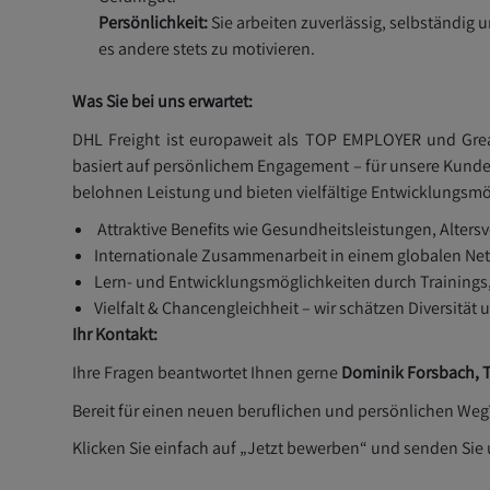
Persönlichkeit:
Si
e arbeiten zuverlässig, selb
ständig u
es andere stets zu motivieren.
Was Sie bei uns erwartet:
DHL Freight ist europaweit als TOP EMPLOYER und Gre
basiert auf persönlichem Engagement – für unsere Kund
belohnen Leistung und bieten vielfältige Entwicklungsmög
Attraktive Benefits wie Gesundheitsleistungen, Alters
Internationale Zusammenarbeit in einem globalen Ne
Lern- und Entwicklungsmöglichkeiten durch Training
Vielfalt & Chancengleichheit – wir schätzen Diversität 
Ihr Kontakt:
Ihre Fragen beantwortet Ihnen gerne
Dominik Forsbach
, 
Bereit für einen neuen beruflichen und persönlichen Weg?
Klicken Sie einfach auf „Jetzt bewerben“ und senden Sie