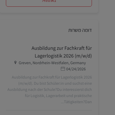
בואו נתחיל
דומה משרות
Ausbildung zur Fachkraft für
Lagerlogistik 2026 (m/w/d)
מיקום
Greven, Nordrhein-Westfalen, Germany
תאריך פרסום
04/24/2026
Ausbildung zur Fachkraft für Lagerlogistik 2026
(m/w/d). Du bist Schüler:in und suchst eine
Ausbildung nach der Schule?Du interessierst dich
für Logistik, Lagerarbeit und praktische
Tätigkeiten?Dan...