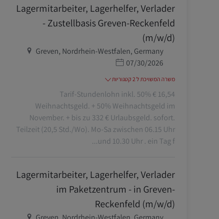
Lagermitarbeiter, Lagerhelfer, Verlader
- Zustellbasis Greven-Reckenfeld
(m/w/d)
מיקום
Greven, Nordrhein-Westfalen, Germany
תאריך פרסום
07/30/2026
משרה המשויכת ל 2 קטגוריות
16,54 € Tarif-Stundenlohn inkl. 50%
Weihnachtsgeld. + 50% Weihnachtsgeld im
November. + bis zu 332 € Urlaubsgeld. sofort.
Teilzeit (20,5 Std./Wo). Mo-Sa zwischen 06.15 Uhr
und 10.30 Uhr . ein Tag f...
Lagermitarbeiter, Lagerhelfer, Verlader
im Paketzentrum - in Greven-
Reckenfeld (m/w/d)
מיקום
Greven, Nordrhein-Westfalen, Germany