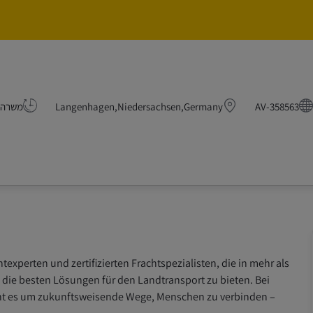
Skip to main content
Skip to main content
Ve
AV-358563
Langenhagen,Niedersachsen,Germany
משרה 
texperten und zertifizierten Frachtspezialisten, die in mehr als
n die besten Lösungen für den Landtransport zu bieten. Bei
geht es um zukunftsweisende Wege, Menschen zu verbinden –