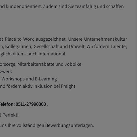
nd kundenorientiert. Zudem sind Sie teamfähig und schaffen
at Place to Work ausgezeichnet. Unsere Unternehmenskultur
en,
Kolleg:innen
, Gesellschaft und Umwelt. Wir fördern Talente,
lichkeiten – auch international.
vorsorge, Mitarbeiterrabatte und
Jobbike
tzwerk
s, Workshops und E-Learning
und fördern aktiv Inklusion bei Freight
Telefon:
0511-
27990300
.
 Perfekt!
 uns Ihre vollständigen Bewerbungsunterlagen.