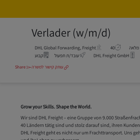
Verlader (w/m/d)
מלאה
40
DHL Global Forwarding, Freight
DHL Freight GmbH
עובד/ת תפעול
קבוע
עותק קישור למשרה
Share
Grow your Skills. Shape the World.
Wir sind DHL Freight – eine Gruppe von
9.000
Straßenfrach
40 Ländern tätig sind und stolz darauf sind, ihren Kunde
DHL Freight geht es nicht nur um Frachttransport. Uns 