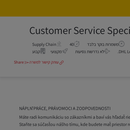
Customer Service Speci
משמרות בוקר בלבד
40
Supply Chain
נסיעות נדרשות
DHL Lo
לא נדרשות נסיעות
מקצועי
קבוע
עותק קישור למשרה
Share
NÁPLŇ PRÁCE, PRÁVOMOCI A ZODPOVEDNOSTI
Máte radi komunikáciu so zákazníkmi a baví vás hľadať rie
Staňte sa súčasťou nášho tímu, kde budete mať priestor r