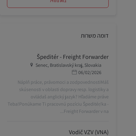
בואו נתחיל
דומה משרות
Špeditér - Freight Forwarder
מיקום
Senec, Bratislavský kraj, Slovakia
תאריך פרסום
06/02/2026
Náplň práce, právomoci a zodpovednostiMáš
skúsenosti v oblasti dopravy resp. logistiky a
ovládaš anglický jazyk? Hľadáme práve
Teba!Ponúkame Ti pracovnú pozíciu Špeditér/ka -
Freight Forwarder v na...
Vodič VZV (VNA)