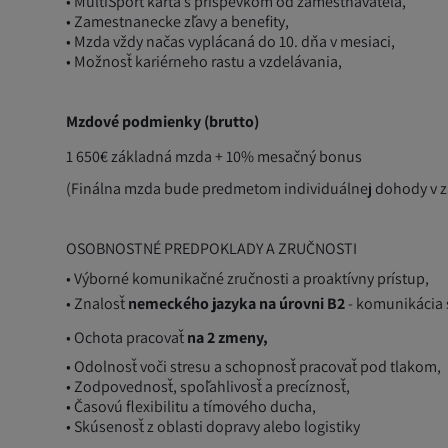
• MultiSport karta s príspevkom od zamestnávateľa,
• Zamestnanecke zľavy a benefity,
• Mzda vždy načas vyplácaná do 10. dňa v mesiaci,
• Možnosť kariérneho rastu a vzdelávania,
Mzdové podmienky (brutto)
1 650€ základná mzda + 10% mesačný bonus
(Finálna mzda bude predmetom individuálnej dohody v zá
OSOBNOSTNÉ PREDPOKLADY A ZRUČNOSTI
• Výborné komunikačné zručnosti a proaktívny prístup,
• Znalosť
nemeckého jazyka na úrovni B2
- komunikácia 
• Ochota pracovať
na 2 zmeny,
• Odolnosť voči stresu a schopnosť pracovať pod tlakom,
• Zodpovednosť, spoľahlivosť a precíznosť,
• Časovú flexibilitu a tímového ducha,
• Skúsenosť z oblasti dopravy alebo logistiky