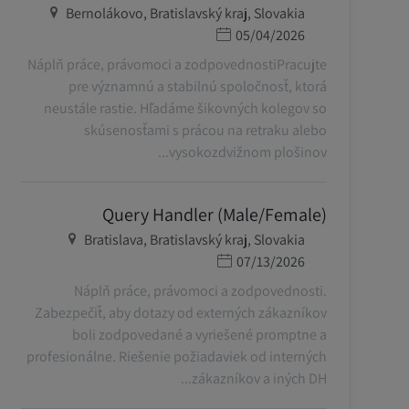
מיקום
Bernolákovo, Bratislavský kraj, Slovakia
תאריך פרסום
05/04/2026
Náplň práce, právomoci a zodpovednostiPracujte
pre významnú a stabilnú spoločnosť, ktorá
neustále rastie. Hľadáme šikovných kolegov so
skúsenosťami s prácou na retraku alebo
vysokozdvižnom plošinov...
Query Handler (Male/Female)
מיקום
Bratislava, Bratislavský kraj, Slovakia
תאריך פרסום
07/13/2026
Náplň práce, právomoci a zodpovednosti.
Zabezpečiť, aby dotazy od externých zákazníkov
boli zodpovedané a vyriešené promptne a
profesionálne. Riešenie požiadaviek od interných
zákazníkov a iných DH...