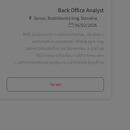
Back Office Analyst
מיקום
Senec, Bratislavský kraj, Slovakia
תאריך פרסום
06/02/2026
Máš skúsenosti v administratíve, ideálne v
automotive prostredí? Pridaj sa k Top
zamestnávateľovi na Slovensku a staň sa
kľúčovou súčasťou nášho tímu ako
administratívna podpora oddelenia špedície....
הצג עוד