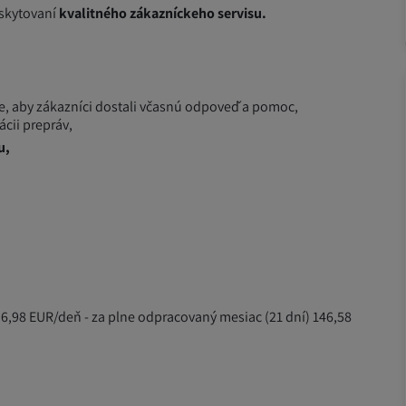
oskytovaní
kvalitného zákazníckeho servisu.
ie, aby zákazníci dostali včasnú odpoveď a pomoc,
cii prepráv,
u,
6,98 EUR/deň - za plne odpracovaný mesiac (21 dní) 146,58