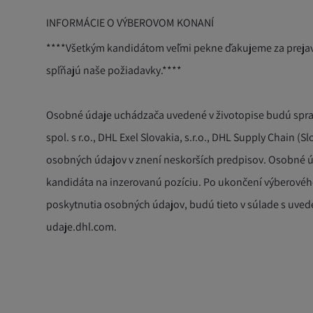
INFORMÁCIE O VÝBEROVOM KONANÍ
****Všetkým kandidátom veľmi pekne ďakujeme za prejav
spĺňajú naše požiadavky.****
Osobné údaje uchádzača uvedené v životopise budú spra
spol. s r.o., DHL Exel Slovakia, s.r.o., DHL Supply Chain (S
osobných údajov v znení neskorších predpisov. Osobné 
kandidáta na inzerovanú pozíciu. Po ukončení výberové
poskytnutia osobných údajov, budú tieto v súlade s uved
udaje.dhl.com.