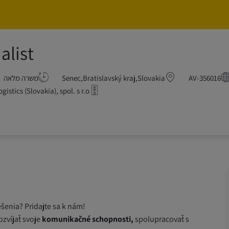
Skip to main content
Skip to main content
alist
Customer Ser
AV-356016
Senec,Bratislavský kraj,Slovakia
משרה מלאה
gistics (Slovakia), spol. s r.o.
šenia? Pridajte sa k nám!
ozvíjať svoje
komunikačné schopnosti,
spolupracovať s