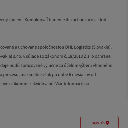
ený záujem. Kontaktovať budeme iba uchádzačov, ktorí
cované a uchované spoločnosťou DHL Logistics (Slovakia),
lovakia) s.r.o. v súlade so zákonom č. 18/2018 Z.z. o ochrane
údaje budú spracované výlučne za účelom výberu vhodného
ho procesu, maximálne však po dobe 6 mesiacov od
eným zákonom zlikvidované. Viac informácií na
גלו מיקום