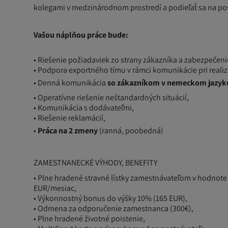
kolegami v medzinárodnom prostredí a podieľať sa na p
Vašou náplňou práce bude:
• Riešenie požiadaviek zo strany zákazníka a zabezpečen
• Podpora exportného tímu v rámci komunikácie pri realizá
• Denná komunikácia
so zákazníkom v nemeckom jazyk
• Operatívne riešenie neštandardných situácií,
• Komunikácia s dodávateľmi,
• Riešenie reklamácií,
•
Práca na 2 zmeny
(ranná, poobedná)
ZAMESTNANECKÉ VÝHODY, BENEFITY
• Plne hradené stravné lístky zamestnávateľom v hodnote 
EUR/mesiac,
• Výkonnostný bonus do výšky 10% (165 EUR),
• Odmena za odporučenie zamestnanca (300€),
• Plne hradené životné poistenie,