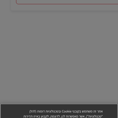
אתר זה משתמש בקובצי Cookie ובטכנולוגיות דומות (להלן
"טכנולוגיות"), אשר מאפשרות לנו, לדוגמה, לקבוע באיזו תדירות