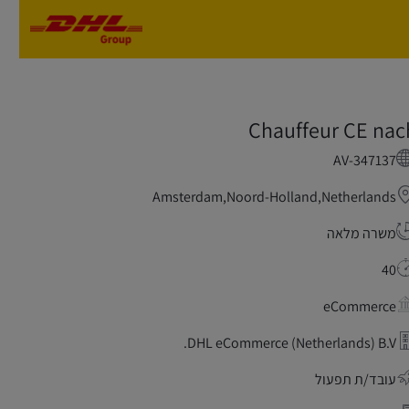
Skip to main content
Skip to main content
Chauffeur CE nac
AV-347137
Amsterdam,Noord-Holland,Netherlands
משרה מלאה
40
eCommerce
DHL eCommerce (Netherlands) B.V.
עובד/ת תפעול