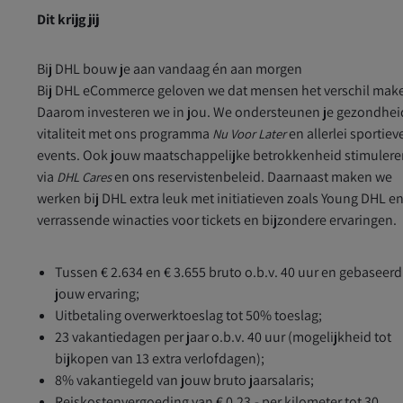
Dit krijg jij
Bij DHL bouw je aan vandaag én aan morgen
Bij DHL eCommerce geloven we dat mensen het verschil mak
Daarom investeren we in jou. We ondersteunen je gezondhei
vitaliteit met ons programma
en allerlei sportiev
Nu Voor Later
events. Ook jouw maatschappelijke betrokkenheid stimuler
via
en ons reservistenbeleid. Daarnaast maken we
DHL Cares
werken bij DHL extra leuk met initiatieven zoals Young DHL e
verrassende winacties voor tickets en bijzondere ervaringen.
Tussen € 2.634 en € 3.655 bruto o.b.v. 40 uur en gebaseer
jouw ervaring;
Uitbetaling overwerktoeslag tot 50% toeslag;
23 vakantiedagen per jaar o.b.v. 40 uur (mogelijkheid tot
bijkopen van 13 extra verlofdagen);
8% vakantiegeld van jouw bruto jaarsalaris;
Reiskostenvergoeding van € 0,23,- per kilometer tot 30