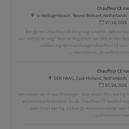
Chauffeur CE na
מיקום
's-Hertogenbosch, Noord-Brabant, Netherlands
תאריך פרסום
07/16/2026
Ben jij een Chauffeur CE die graag ’s nachts rijdt en ho
van rust op de weg? Voor de RegioHub van DHL in Den Bo
zoeken wij een vrachtwagenchauffeur CE voor
nachtdienst. Je werkt tussen 18.
Chauffeur CE na
מיקום
DEN HAAG, Zuid-Holland, Netherlands
תאריך פרסום
07/24/2026
Iets moois van A naar B brengen, daar draait álles om bij 
eCommerce Nederland. En als Chauffeur CE Nacht draag 
daar direct aan bij. Zo ben jij verantwoordelijk voor 
palletvervoer naar d