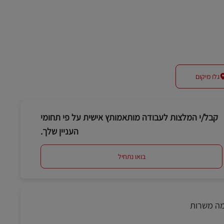
#LI-DNP
#vrachtwagenchauffeur
גלו מיקום
קבל/י המלצות לעבודה מותאמותץ אישית על פי תחומי
העניין שלך.
בואו נתחיל
מה משרות