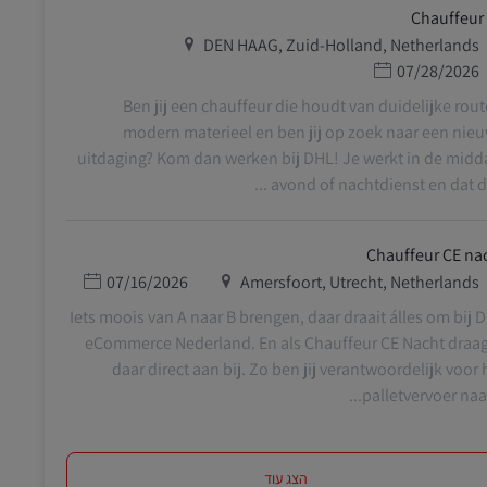
Chauffeur
מיקום
DEN HAAG, Zuid-Holland, Netherlands
תאריך פרסום
07/28/2026
Ben jij een chauffeur die houdt van duidelijke rout
modern materieel en ben jij op zoek naar een nie
uitdaging? Kom dan werken bij DHL! Je werkt in de midd
avond of nachtdienst en dat doe 
Chauffeur CE na
מיקום
תאריך פרסום
07/16/2026
Amersfoort, Utrecht, Netherlands
Iets moois van A naar B brengen, daar draait álles om bij 
eCommerce Nederland. En als Chauffeur CE Nacht draag 
daar direct aan bij. Zo ben jij verantwoordelijk voor 
palletvervoer naar d
הצג עוד