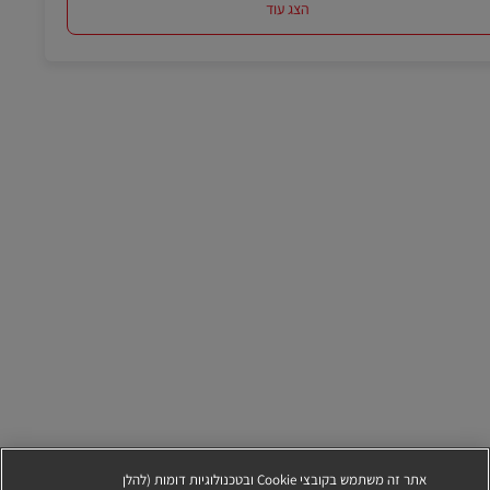
הצג עוד
אתר זה משתמש בקובצי Cookie ובטכנולוגיות דומות (להלן