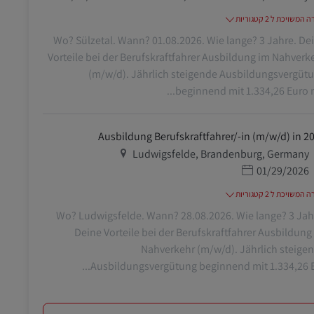
משויכת ל 2 קטגוריות
Wo? Sülzetal. Wann? 01.08.2026. Wie lange? 3 Jahre. De
Vorteile bei der Berufskraftfahrer Ausbildung im Nahverk
(m/w/d). Jährlich steigende Ausbildungsvergüt
beginnend mit 1.334,26 Euro mo
Ausbildung Berufskraftfahrer/-in (m/w/d) in 2
מיקום
Ludwigsfelde, Brandenburg, Germany
תאריך פרסום
01/29/2026
משויכת ל 2 קטגוריות
Wo? Ludwigsfelde. Wann? 28.08.2026. Wie lange? 3 Jah
Deine Vorteile bei der Berufskraftfahrer Ausbildung
Nahverkehr (m/w/d). Jährlich steige
Ausbildungsvergütung beginnend mit 1.334,26 Eur