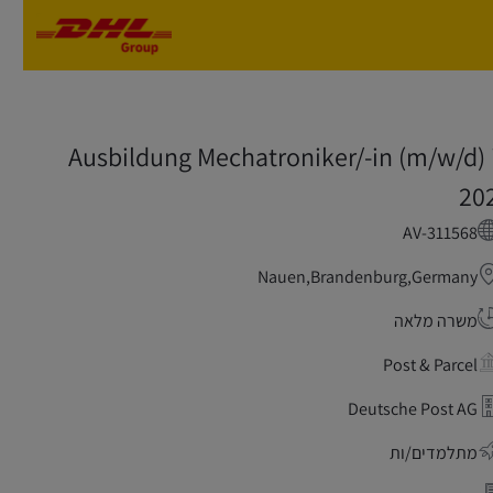
Skip to main content
Skip to main content
Ausbildung Mechatroniker/-in (m/w/d) 
20
AV-311568
Nauen,Brandenburg,Germany
משרה מלאה
Post & Parcel
Deutsche Post AG
מתלמדים/ות