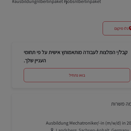
#ausbildungnlberlinpaket #jobsnlberlinpaket
גלו מיקום
קבל/י המלצות לעבודה מותאמותץ אישית על פי תחומי
העניין שלך.
בואו נתחיל
מה משרות
Ausbildung Mechatroniker/-in (m/w/d) in 2
מיקום
Landsberg, Sachsen-Anhalt, Germany