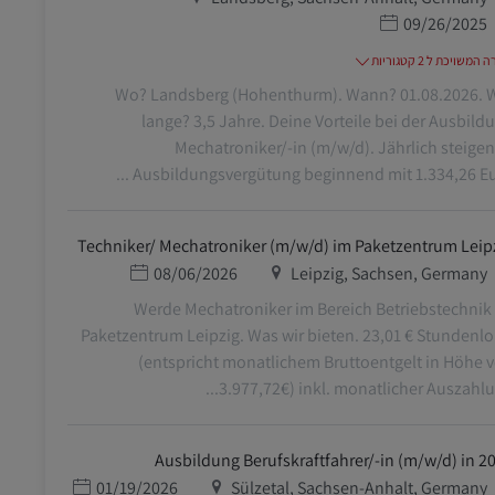
תאריך פרסום
09/26/2025
משויכת ל 2 קטגוריות
Wo? Landsberg (Hohenthurm). Wann? 01.08.2026. 
lange? 3,5 Jahre. Deine Vorteile bei der Ausbild
Mechatroniker/-in (m/w/d). Jährlich steige
Ausbildungsvergütung beginnend mit 1.334,26 Euro 
Techniker/ Mechatroniker (m/w/d) im Paketzentrum Leip
מיקום
תאריך פרסום
08/06/2026
Leipzig, Sachsen, Germany
Werde Mechatroniker im Bereich Betriebstechnik
Paketzentrum Leipzig. Was wir bieten. 23,01 € Stundenl
(entspricht monatlichem Bruttoentgelt in Höhe 
3.977,72€) inkl. monatlicher Auszahlung
Ausbildung Berufskraftfahrer/-in (m/w/d) in 2
מיקום
תאריך פרסום
01/19/2026
Sülzetal, Sachsen-Anhalt, Germany