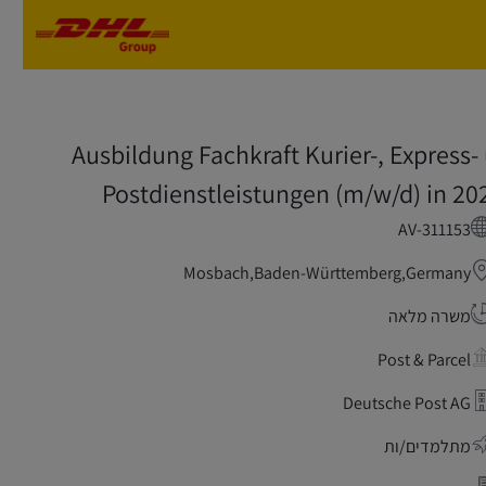
Skip to main content
Skip to main content
Ausbildung Fachkraft Kurier-, Express- 
Postdienstleistungen (m/w/d) in 20
AV-311153
Mosbach,Baden-Württemberg,Germany
משרה מלאה
Post & Parcel
Deutsche Post AG
מתלמדים/ות