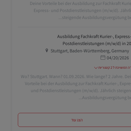
Deine Vorteile bei der Ausbildung zur Fachkraft Kurie
Express- und Postdienstleistungen (m/w/d). Jährl
steigende Ausbildungsvergütung begi
Ausbildung Fachkraft Kurier-, Express-
Postdienstleistungen (m/w/d) in 2
מיקום
Stuttgart, Baden-Württemberg, Germany
תאריך פרסום
04/20/2026
משויכת ל 2 קטגוריות
Wo? Stuttgart. Wann? 01.09.2026. Wie lange? 2 Jahre. De
Vorteile bei der Ausbildung zur Fachkraft Kurier-, Expre
und Postdienstleistungen (m/w/d). Jährlich steige
Ausbildungsvergütung begi
הצג עוד