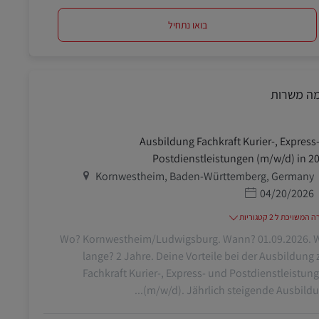
בואו נתחיל
מה משרות
Ausbildung Fachkraft Kurier-, Express-
Postdienstleistungen (m/w/d) in 2
מיקום
Kornwestheim, Baden-Württemberg, Germany
תאריך פרסום
04/20/2026
משויכת ל 2 קטגוריות
Wo? Kornwestheim/Ludwigsburg. Wann? 01.09.2026. 
lange? 2 Jahre. Deine Vorteile bei der Ausbildung 
Fachkraft Kurier-, Express- und Postdienstleistun
(m/w/d). Jährlich steigende Ausbildung