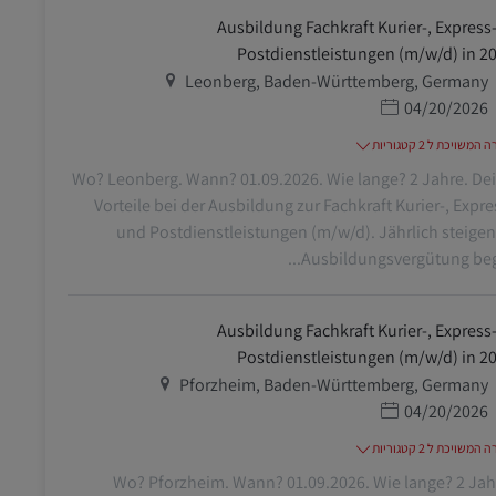
Ausbildung Fachkraft Kurier-, Express-
Postdienstleistungen (m/w/d) in 2
מיקום
Leonberg, Baden-Württemberg, Germany
תאריך פרסום
04/20/2026
משויכת ל 2 קטגוריות
Wo? Leonberg. Wann? 01.09.2026. Wie lange? 2 Jahre. De
Vorteile bei der Ausbildung zur Fachkraft Kurier-, Expre
und Postdienstleistungen (m/w/d). Jährlich steige
Ausbildungsvergütung begin
Ausbildung Fachkraft Kurier-, Express-
Postdienstleistungen (m/w/d) in 2
מיקום
Pforzheim, Baden-Württemberg, Germany
תאריך פרסום
04/20/2026
משויכת ל 2 קטגוריות
Wo? Pforzheim. Wann? 01.09.2026. Wie lange? 2 Jah