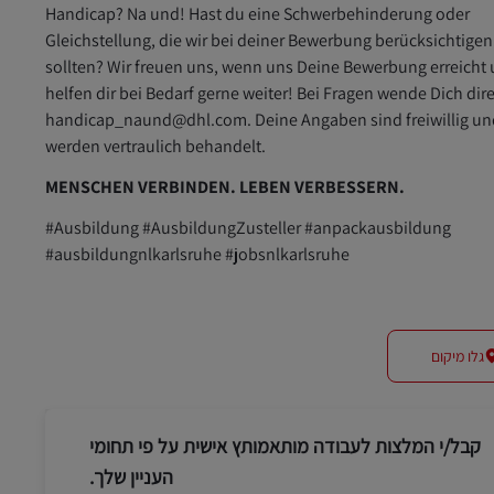
Handicap? Na und! Hast du eine Schwerbehinderung oder
Gleichstellung, die wir bei deiner Bewerbung berücksichtigen
sollten? Wir freuen uns, wenn uns Deine Bewerbung erreicht
helfen dir bei Bedarf gerne weiter! Bei Fragen wende Dich dir
handicap_naund@dhl.com. Deine Angaben sind freiwillig un
werden vertraulich behandelt.
MENSCHEN VERBINDEN. LEBEN VERBESSERN.
#Ausbildung #AusbildungZusteller #anpackausbildung
#ausbildungnlkarlsruhe #jobsnlkarlsruhe
גלו מיקום
קבל/י המלצות לעבודה מותאמותץ אישית על פי תחומי
העניין שלך.