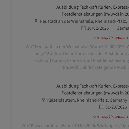
Ausbildung Fachkraft Kurier-, Express-
Postdienstleistungen (m/w/d) in 2
מיקום
Neustadt an der Weinstraße, Rheinland-Pfalz,
תאריך פרסום
10/02/2025
Germa
משויכת ל 2 קטגוריות
Wo? Neustadt an der Weinstraße. Wann? 10.08.2026. 
lange? 2 Jahre. Deine Vorteile bei der Ausbildung 
Fachkraft Kurier-, Express- und Postdienstleistun
(m/w/d). Jährlich steigende Ausbildu
Ausbildung Fachkraft Kurier-, Express-
Postdienstleistungen (m/w/d) in 2
מיקום
Kaiserslautern, Rheinland-Pfalz, Germany
תאריך פרסום
01/29/2026
משויכת ל 2 קטגוריות
Wo? Kaiserslautern. Wann? 10.08.2026. Wie lange? 2 Jah