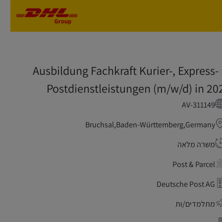
Skip to main content
Skip to main content
Ausbildung Fachkraft Kurier-, Express- 
Postdienstleistungen (m/w/d) in 20
AV-311149
Bruchsal,Baden-Württemberg,Germany
משרה מלאה
Post & Parcel
Deutsche Post AG
מתלמדים/ות