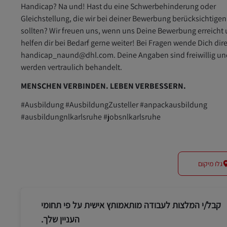
Handicap? Na und! Hast du eine Schwerbehinderung oder
Gleichstellung, die wir bei deiner Bewerbung berücksichtigen
sollten? Wir freuen uns, wenn uns Deine Bewerbung erreicht
helfen dir bei Bedarf gerne weiter! Bei Fragen wende Dich dir
handicap_naund@dhl.com. Deine Angaben sind freiwillig un
werden vertraulich behandelt.
MENSCHEN VERBINDEN. LEBEN VERBESSERN.
#Ausbildung #AusbildungZusteller #anpackausbildung
#ausbildungnlkarlsruhe #jobsnlkarlsruhe
גלו מיקום
קבל/י המלצות לעבודה מותאמותץ אישית על פי תחומי
העניין שלך.