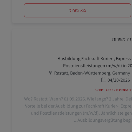
בואו נתחיל
מה משרות
Ausbildung Fachkraft Kurier-, Express-
Postdienstleistungen (m/w/d) in 2
מיקום
Rastatt, Baden-Württemberg, Germany
תאריך פרסום
04/20/2026
משויכת ל 2 קטגוריות
Wo? Rastatt. Wann? 01.09.2026. Wie lange? 2 Jahre. De
Vorteile bei der Ausbildung zur Fachkraft Kurier-, Expre
und Postdienstleistungen (m/w/d). Jährlich steige
Ausbildungsvergütung beginn