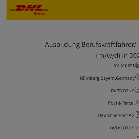
Skip to main content
Skip to main content
Ausbildung Berufskraftfahrer/-
(m/w/d) in 20
AV-310821
Nürnberg,Bayern,Germany
משרה מלאה
Post & Parcel
Deutsche Post AG
מתלמדים/ות