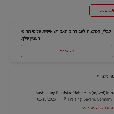
גלו מיקום
קבל/י המלצות לעבודה מותאמותץ אישית על פי תחומי
העניין שלך.
בואו נתחיל
מה משרות
Ausbildung Berufskraftfahrer/-in (m/w/d) in 2
מיקום
תאריך פרסום
01/19/2026
Freising, Bayern, Germany
משויכת ל 2 קטגוריות