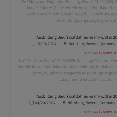
Wo? München-Flughafen/Freising. Wann? 01.09.2026. 
lange? 3 Jahre. Deine Vorteile bei der Berufskraftfah
Ausbildung im Nahverkehr (m/w/d). Jährlich steige
Ausbildungsvergütung beginnend mi
Ausbildung Berufskraftfahrer/-in (m/w/d) in 2
מיקום
תאריך פרסום
01/19/2026
Neu-Ulm, Bayern, Germany
משויכת ל 2 קטגוריות
Wo? Neu-Ulm. Wann? 01.09.2026. Wie lange? 3 Jahre. De
Vorteile bei der Berufskraftfahrer Ausbildung im Nahverk
(m/w/d). Jährlich steigende Ausbildungsvergüt
beginnend mit 1.334,26 Euro mon
Ausbildung Berufskraftfahrer/-in (m/w/d) in 2
מיקום
תאריך פרסום
04/20/2026
Nürnberg, Bayern, Germany
משויכת ל 2 קטגוריות