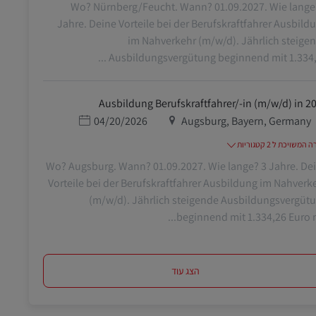
Wo? Nürnberg/Feucht. Wann? 01.09.2027. Wie lange
Jahre. Deine Vorteile bei der Berufskraftfahrer Ausbild
im Nahverkehr (m/w/d). Jährlich steige
Ausbildungsvergütung beginnend mit 1.334,26 
Ausbildung Berufskraftfahrer/-in (m/w/d) in 2
מיקום
תאריך פרסום
04/20/2026
Augsburg, Bayern, Germany
משויכת ל 2 קטגוריות
Wo? Augsburg. Wann? 01.09.2027. Wie lange? 3 Jahre. De
Vorteile bei der Berufskraftfahrer Ausbildung im Nahverk
(m/w/d). Jährlich steigende Ausbildungsvergüt
beginnend mit 1.334,26 Euro mo
הצג עוד